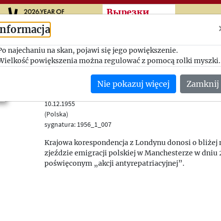
Przeskocz do treści zasad
Вырезки
Informacja
Po najechaniu na skan, pojawi się jego powiększenie.
Nasz korespondent don
Wielkość powiększenia można regulować z pomocą rolki myszki.
Londynu
Nie pokazuj więcej
Zamknij
Biuletyn „Kraj”, nr 8
10.12.1955
(Polska)
sygnatura: 1956_1_007
Krajowa korespondencja z Londynu donosi o bliżej
zjeździe emigracji polskiej w Manchesterze w dniu 
poświęconym „akcji antyrepatriacyjnej”.