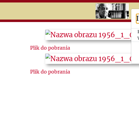
RU
UK
Search
Plik do pobrania
История
Календари
Plik do pobrania
Темы
Вырезки