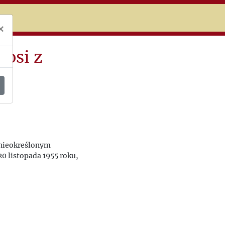
niczej
×
osi z
 nieokreślonym
20 listopada 1955 roku,