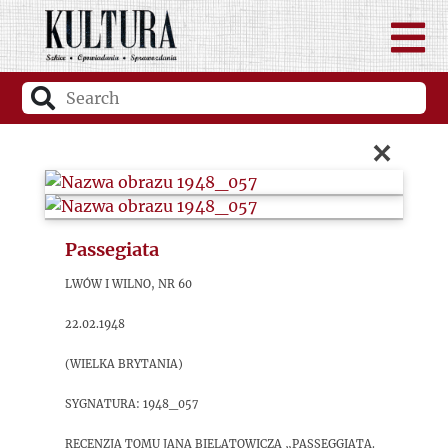
×
Passegiata
Lwów i Wilno, nr 60
22.02.1948
(Wielka Brytania)
sygnatura: 1948_057
Recenzja tomu Jana Bielatowicza „Passeggiata.