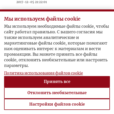
2017-12-05 21:22:01
Nasz grudniowy serwis informacyjny
TUTAJ
można pobrać
, a w nim m.in. o
Мы используем файлы cookie
laureatach Nagrody im. Jerzego
Мы используем необходимые файлы cookie, чтобы
Giedroycia, przyznawanej przez
сайт работал правильно. С вашего согласия мы
"Rzeczpospolitą" ale też niestety o
также используем аналитические и
śmierci dwu Przyjaciół Instytutu
маркетинговые файлы cookie, которые помогают
Literackiego.
нам оценивать интерес к материалам и вести
промоакции. Вы можете принять все файлы
cookie, отклонить необязательные или настроить
параметры.
Политика использования файлов cookie
Принять все
Отклонить необязательные
Настройки файлов cookie
Настройки файлов cookie