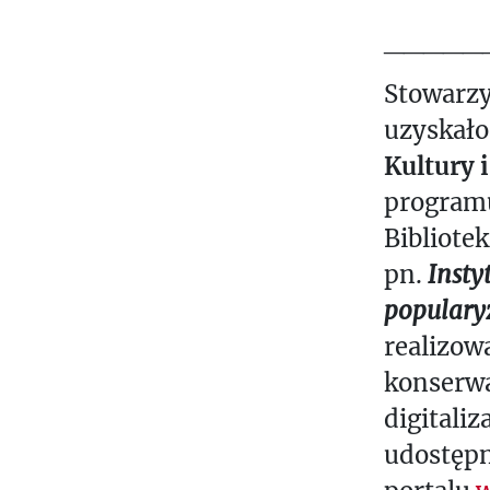
_____
Stowarzy
uzyskało
Kultury 
program
Bibliote
pn.
Insty
populary
realizow
konserwa
digitaliz
udostępn