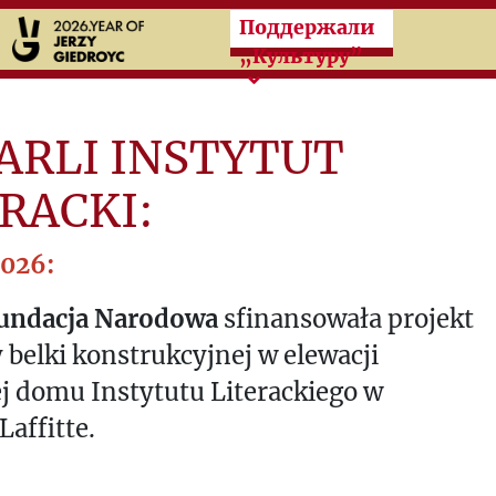
Przeskocz do treści zasad
Поддержали
„Культуру”
ARLI INSTYTUT
RACKI:
2026:
Fundacja Narodowa
sfinansowała projekt
belki konstrukcyjnej w elewacji
j domu Instytutu Literackiego w
Laffitte.