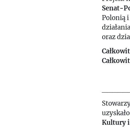
Senat-Po
Polonią i
działani
oraz dzi
Całkowit
Całkowit
_____
Stowarzy
uzyskało
Kultury 