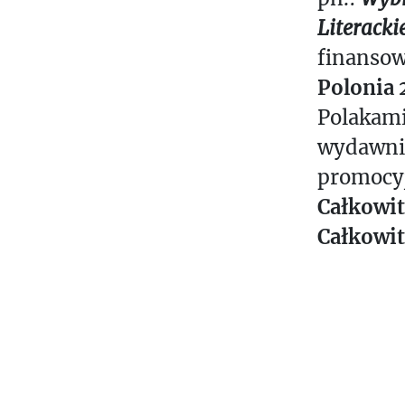
Literack
finansow
Polonia 
Polakami 
wydawnicz
promocy
Całkowit
Całkowit