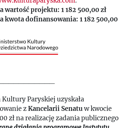
ww.kulturaparyska.com
.
a wartość projektu: 1 182 500,00 zł
a kwota dofinansowania: 1 182 500,00
___________
 Kultury Paryskiej uzyskała
sowanie z
Kancelarii Senatu
w kwocie
00 zł na realizację zadania publicznego
ane działania programowe Instytutu