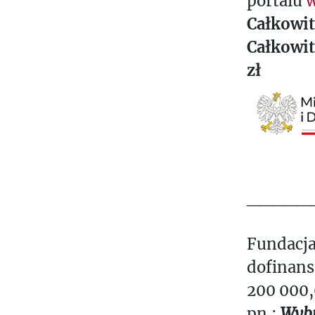
portalu
w
Całkowit
Całkowit
zł
_____
Fundacja
dofinan
200 000,
pn.:
Wybr