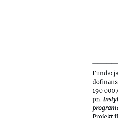
_____
Fundacja
dofinan
190 000,
pn.
Insty
programo
Projekt 