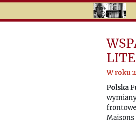
RU
UK
Search
WSP
Ukraina
LITE
Обучение
W roku 
Информационный
бюллетень
Polska 
wymiany 
Поддержали
„Культуру”
frontowe
Maisons 
Пожертвовать на
"Культуру"