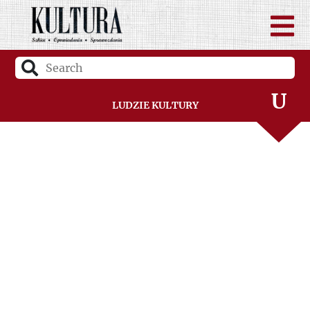
Ś
T
U
Ludzie Kultury
V
W
Z
Ż