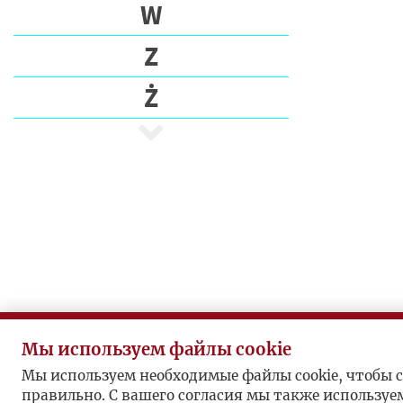
Э
W
Т
Z
П
Ż
И
С
А
Т
Е
Л
И
П
У
Б
Мы используем файлы cookie
Л
Мы используем необходимые файлы cookie, чтобы с
И
правильно. С вашего согласия мы также используе