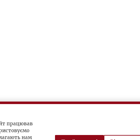
айт працював
ристовуємо
омагають нам