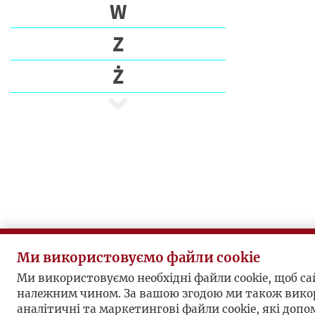
E
W
C
Z
I
Ż
P
I
S
A
R
Z
E
P
U
Ми використовуємо файли cookie
B
L
Ми використовуємо необхідні файли cookie, щоб с
належним чином. За вашою згодою ми також вико
I
аналітичні та маркетингові файли cookie, які доп