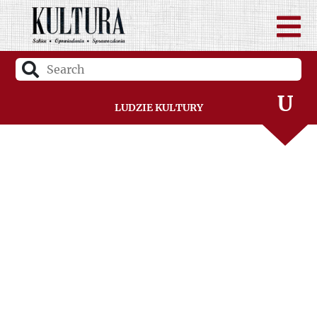
Ś
T
U
Ludzie Kultury
V
W
Z
Ż