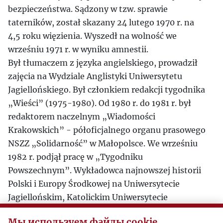
bezpieczeństwa. Sądzony w tzw. sprawie
taterników, został skazany 24 lutego 1970 r. na
4,5 roku więzienia. Wyszedł na wolność we
wrześniu 1971 r. w wyniku amnestii.
Był tłumaczem z języka angielskiego, prowadził
zajęcia na Wydziale Anglistyki Uniwersytetu
Jagiellońskiego. Był członkiem redakcji tygodnika
„Wieści” (1975-1980). Od 1980 r. do 1981 r. był
redaktorem naczelnym „Wiadomości
Krakowskich” - półoficjalnego organu prasowego
NSZZ „Solidarność” w Małopolsce. We wrześniu
1982 r. podjął pracę w „Tygodniku
Powszechnym”. Wykładowca najnowszej historii
Polski i Europy Środkowej na Uniwersytecie
Jagiellońskim, Katolickim Uniwersytecie
Lubelskim oraz na uczelniach zagranicznych. W
Мы используем файлы cookie