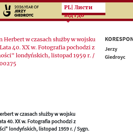
Przeskocz do treści zasad
PL
| Листи
від і до
KORESPON
Jerzy
Giedroyc
rbert w czasach służby w wojsku
ata 40. XX w. Fotografia pochodzi z
i" londyńskich, listopad 1959 r. / Sygn.