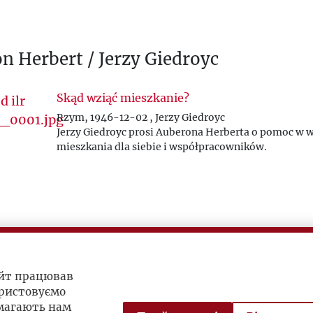
n Herbert / Jerzy Giedroyc
Skąd wziąć mieszkanie?
Rzym, 1946-12-02 , Jerzy Giedroyc
Jerzy Giedroyc prosi Auberona Herberta o pomoc w 
mieszkania dla siebie i współpracowników.
айт працював
ристовуємо
омагають нам