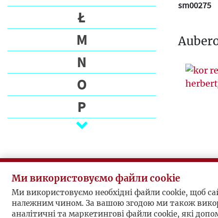
sm00275
Ł
M
Aubero
N
O
P
Q
R
S
Ми використовуємо файли cookie
Ś
Ми використовуємо необхідні файли cookie, щоб с
належним чином. За вашою згодою ми також вико
аналітичні та маркетингові файли cookie, які доп