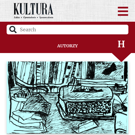
F
G
H
Autorzy
I
J
K
L
Ł