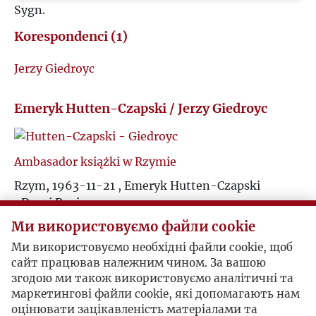
Sygn.
M
Korespondenci (1)
N
Jerzy Giedroyc
O
Emeryk Hutten-Czapski / Jerzy Giedroyc
P
Ambasador książki w Rzymie
Q
Rzym, 1963-11-21 , Emeryk Hutten-Czapski
„Drogi Panie,
R
Ми використовуємо файли cookie
dziękuję za list z dnia 14 bm. (stempel pocztowy
S
paryski z 20 bm.).
Ми використовуємо необхідні файли cookie, щоб
сайт працював належним чином. За вашою
Paczka już nadeszła i już jest doręczona.
згодою ми також використовуємо аналітичні та
Ś
маркетингові файли cookie, які допомагають нам
Jeżeli zaraz Pan każe wysłać jakieś książki do mnie,
оцінювати зацікавленість матеріалами та