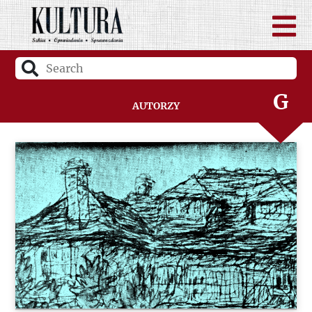
D
F
G
Autorzy
H
I
J
K
L