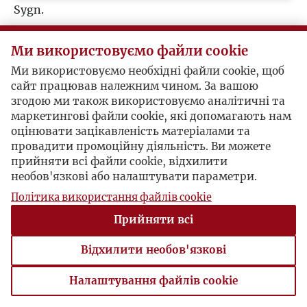
Sygn.
Ł
Korespondenci (1)
Ми використовуємо файли cookie
M
Józef Czapski
Ми використовуємо необхідні файли cookie, щоб
сайт працював належним чином. За вашою
N
згодою ми також використовуємо аналітичні та
Jean-François Gravier / Józef Czapski
маркетингові файли cookie, які допомагають нам
O
оцінювати зацікавленість матеріалами та
провадити промоційну діяльність. Ви можете
Paris, 1948-03-12 , Józef Czapski
прийняти всі файли cookie, відхилити
P
необов'язкові або налаштувати параметри.
Політика використання файлів cookie
Q
Paris, 1948-03-16 , Jean-François Gravier
Прийняти всі
R
Відхилити необов'язкові
S
Налаштування файлів cookie
Налаштування файлів cookie