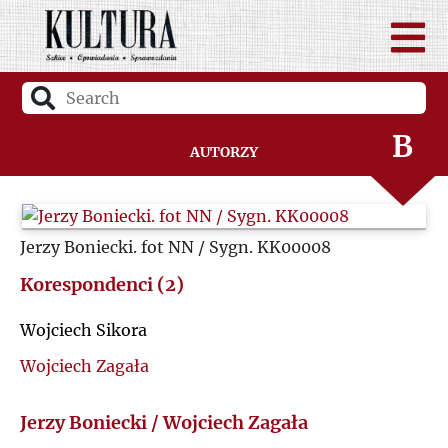
A
B
Autorzy
C
Jerzy Boniecki. fot NN / Sygn. KK00008
D
Korespondenci (2)
F
Wojciech Sikora
G
Wojciech Zagała
H
Jerzy Boniecki / Wojciech Zagała