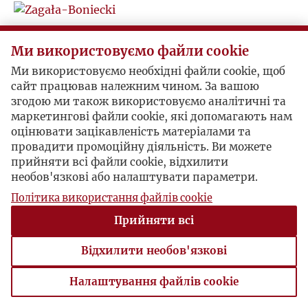
I
Sprawozdanie z wizyty w Polsce w 1988 r.
Ми використовуємо файли cookie
J
Parkville, Australia, 1988-10-23 , Wojciech Zagała
Ми використовуємо необхідні файли cookie, щоб
Wojciech Zagała opisuje swoje prywatne wrażenia z
сайт працював належним чином. За вашою
K
podróży do Polski i spotkań z opozycjonistami.
згодою ми також використовуємо аналітичні та
маркетингові файли cookie, які допомагають нам
L
оцінювати зацікавленість матеріалами та
провадити промоційну діяльність. Ви можете
прийняти всі файли cookie, відхилити
Ł
необов'язкові або налаштувати параметри.
Політика використання файлів cookie
M
Прийняти всі
N
Відхилити необов'язкові
O
Налаштування файлів cookie
Налаштування файлів cookie