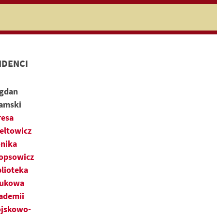
niczej
DENCI
gdan
amski
resa
feltowicz
nika
opsowicz
blioteka
ukowa
ademii
jskowo-