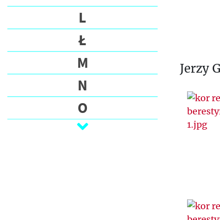
L
Ł
M
Jerzy 
N
O
P
Q
R
S