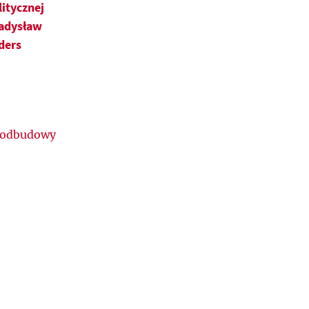
litycznej
adysław
ders
i odbudowy