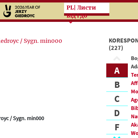
Przeskocz do treści zasad
PL
| Листи
від і до
KORESPON
(227)
Bo
Ad
A
Te
B
Af
Mo
C
Ag
Bi
D
Na
royc / Sygn. min000
F
Ak
Wo