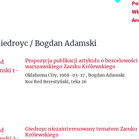
G
Po
Wł
H
An
I
Giedroyc / Bogdan Adamski
J
K
Propozycja publikacji artykułu o bezcelowośc
warszawskiego Zamku Królewskiego
L
Oklahoma City, 1968-03-17 , Bogdan Adamski
Kor Red Berestyński, teka 26
Ł
M
N
Giedroyc niezainteresowany tematem Zamku
O
Królewskiego