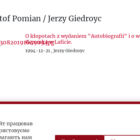
tof Pomian / Jerzy Giedroyc
O kłopotach z wydaniem "Autobiografii" i o w
Geremka w Laficie.
1994-12-21 , Jerzy Giedroyc
айт працював
ристовуємо
омагають нам