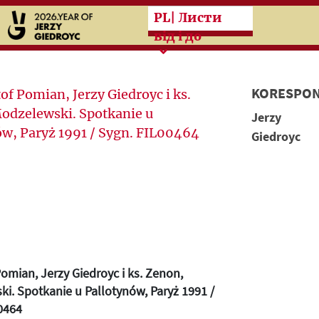
Przeskocz do treści zasad
PL
| Листи
від і до
KORESPON
Jerzy
Giedroyc
Pomian, Jerzy Giedroyc i ks. Zenon,
i. Spotkanie u Pallotynów, Paryż 1991 /
0464