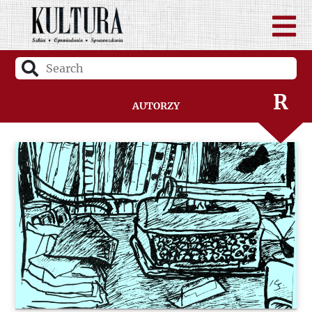
P
Q
R
Autorzy
S
Ś
T
U
V