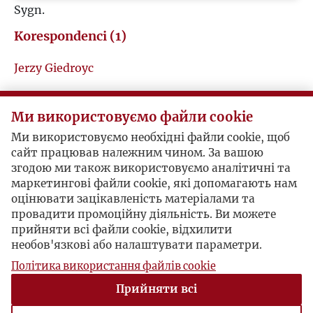
Sygn.
W
Korespondenci (1)
Z
Jerzy Giedroyc
Ż
Ludwik Rubel / Jerzy Giedroyc
Ми використовуємо файли cookie
Ми використовуємо необхідні файли cookie, щоб
сайт працював належним чином. За вашою
Współpraca ze "Słowem"
згодою ми також використовуємо аналітичні та
Londyn, 1946-03-13 , Jerzy Giedroyc
маркетингові файли cookie, які допомагають нам
оцінювати зацікавленість матеріалами та
Jerzy Giedroyc namawia Ludwika Rubla na
провадити промоційну діяльність. Ви можете
współpracę między Instytutem Wydawniczym a
прийняти всі файли cookie, відхилити
"Słowem".
необов'язкові або налаштувати параметри.
Політика використання файлів cookie
Przyjacielskie wymówki
Прийняти всі
Rzym, 1946-12-18 , Jerzy Giedroyc