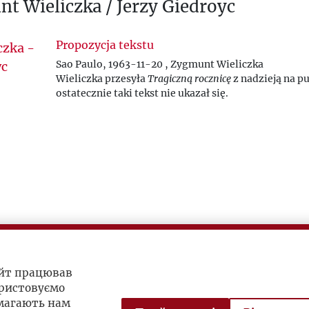
t Wieliczka / Jerzy Giedroyc
Propozycja tekstu
Sao Paulo, 1963-11-20 , Zygmunt Wieliczka
Wieliczka przesyła
Tragiczną rocznicę
z nadzieją na pu
ostatecznie taki tekst nie ukazał się.
айт працював
ристовуємо
омагають нам