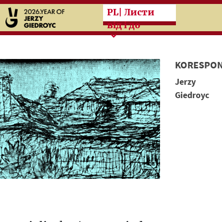
Przeskocz do treści zasad
PL
| Листи
від і до
KORESPON
Jerzy
Giedroyc