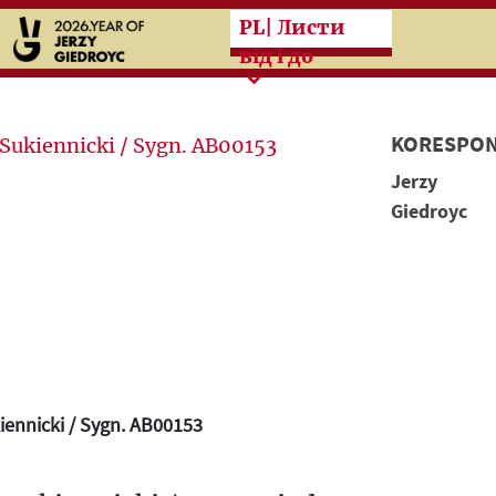
Przeskocz do treści zasad
PL
| Листи
від і до
KORESPON
Jerzy
Giedroyc
iennicki / Sygn. AB00153