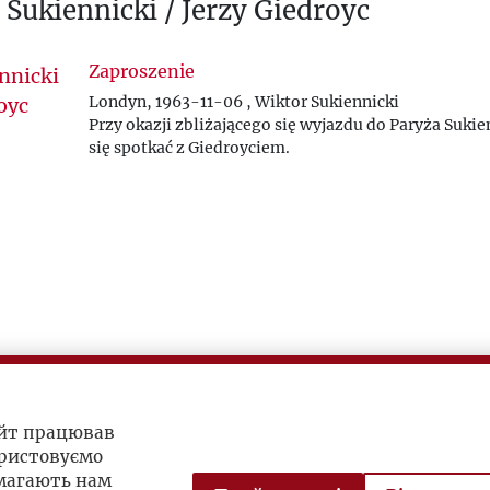
 Sukiennicki / Jerzy Giedroyc
Zaproszenie
Londyn, 1963-11-06 , Wiktor Sukiennicki
Przy okazji zbliżającego się wyjazdu do Paryża Sukie
się spotkać z Giedroyciem.
айт працював
ристовуємо
омагають нам