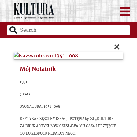
×
Mój Notatnik
1951
(USA)
sygnatura: 1951_008
Krytyka części emigracji potępiającej „Kulturę”
za druk artykułów Czesława Miłosza i przyjęcie
go do zespołu redakcyjnego.