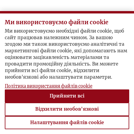
Postacie powiązane
Ми використовуємо файли cookie
Inne:
Aleksander Janta-Połczyński
Ми використовуємо необхідні файли cookie, щоб
Autor publikacji:
Aleksander Janta-
сайт працював належним чином. За вашою
згодою ми також використовуємо аналітичні та
Połczyński
маркетингові файли cookie, які допомагають нам
Inne:
Czesław Miłosz
оцінювати зацікавленість матеріалами та
провадити промоційну діяльність. Ви можете
прийняти всі файли cookie, відхилити
необов'язкові або налаштувати параметри.
Політика використання файлів cookie
Прийняти всі
Відхилити необов'язкові
Налаштування файлів cookie
Налаштування файлів cookie