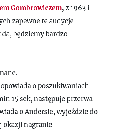
ldem Gombrowiczem
,
z 1963 i
rych zapewne te audycje
o uda, będziemy bardzo
znane.
 opowiada o poszukiwaniach
in 15 sek, następuje przerwa
wiada o Andersie, wyjeździe do
 okazji nagranie