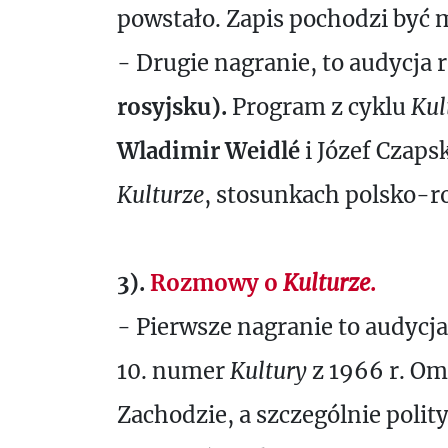
powstało. Zapis pochodzi być mo
- Drugie nagranie, to audycja 
rosyjsku).
Program z cyklu
Kul
Wladimir Weidlé
i Józef Czaps
Kulturze
, stosunkach polsko-r
3).
Rozmowy o
Kulturze
.
- Pierwsze nagranie to audycj
10. numer
Kultury
z 1966 r. Oma
Zachodzie, a szczególnie polit