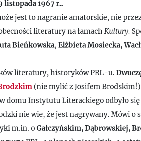
 listopada 1967 r..
oże jest to nagranie amatorskie, nie prze
obecności literatury na łamach
Kultury.
Sp
uta Bieńkowska
,
Elżbieta Mosiecka, Wacł
yków literatury, historyków PRL-u.
Dwuczę
 Brodzkim
(nie mylić z Josifem Brodskim!)
 w domu Instytutu Literackiego odbyło si
dzki nie wie, że jest nagrywany. Mówi o s
tyki m.in. o
Gałczyńskim, Dąbrowskiej, B