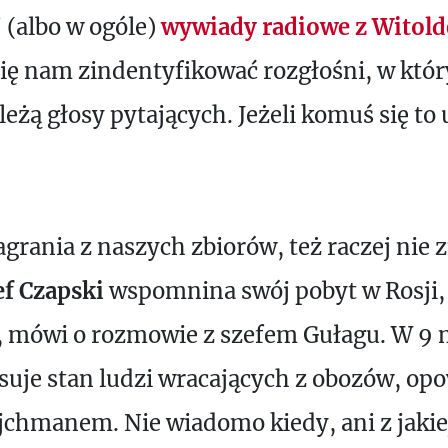
 (albo w ogóle)
wywiady radiowe z Wito
 się nam zindentyfikować rozgłośni, w któ
leżą głosy pytających. Jeżeli komuś się t
rania z naszych zbiorów, też raczej nie 
ef Czapski
wspomnina swój pobyt w Rosji,
, mówi o rozmowie z szefem Gułagu. W 9 m
suje stan ludzi wracających z obozów, opo
jchmanem. Nie wiadomo kiedy, ani z jakiej