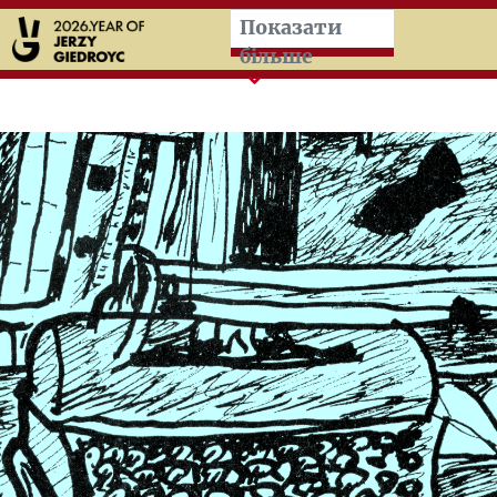
Przeskocz do treści zasad
Показати
більше