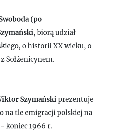
 Swoboda (po
Szymański
, biorą udział
iego, o historii XX wieku, o
u z Sołżenicynem.
iktor Szymański
prezentuje
 na tle emigracji polskiej na
- koniec 1966 r.