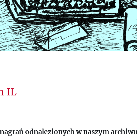
m IL
ę nagrań odnalezionych w naszym archiw