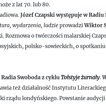
że z lat 70. lub 80.
radiowa.
Józef Czapski występuje w Radiu
tura, wydarzenia, ludzie
prowadzi
Wiktor 
ki. Rozmowa o twórczości malarskiej Czapsk
osyjskich, polsko-sowieckich, o spotkani
a
Radia Swoboda z cyklu
Tołstyje żurnały
.
W
wia też działalność Instytutu Literackiego
yki rządu londyńskiego. Powstanie audycji 