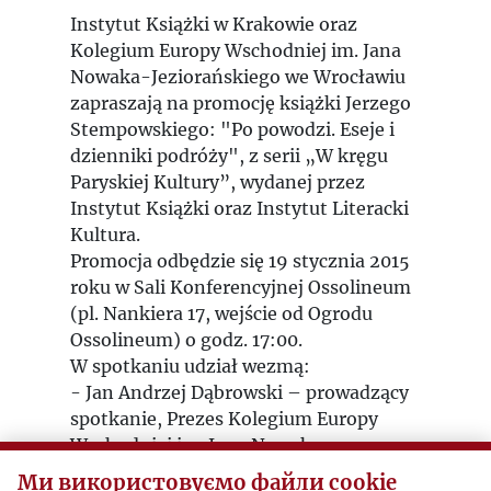
Instytut Książki w Krakowie oraz
Kolegium Europy Wschodniej im. Jana
Nowaka-Jeziorańskiego we Wrocławiu
zapraszają na promocję książki Jerzego
Stempowskiego: "Po powodzi. Eseje i
dzienniki podróży", z serii „W kręgu
Paryskiej Kultury”, wydanej przez
Instytut Książki oraz Instytut Literacki
Kultura.
Promocja odbędzie się 19 stycznia 2015
roku w Sali Konferencyjnej Ossolineum
(pl. Nankiera 17, wejście od Ogrodu
Ossolineum) o godz. 17:00.
W spotkaniu udział wezmą:
- Jan Andrzej Dąbrowski – prowadzący
spotkanie, Prezes Kolegium Europy
Wschodniej im. Jana Nowaka-
Jeziorańskiego we Wrocławiu;
Ми використовуємо файли cookie