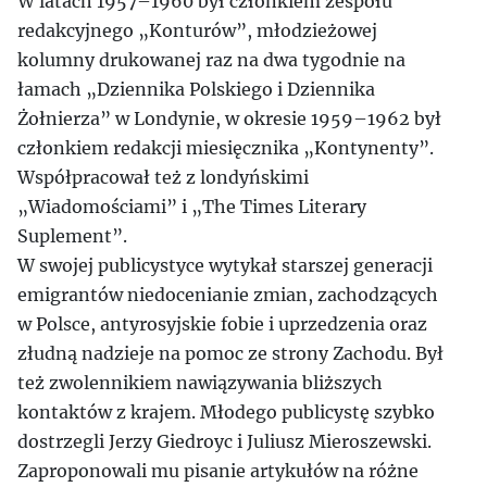
W latach 1957–1960 był członkiem zespołu
redakcyjnego „Konturów”, młodzieżowej
kolumny drukowanej raz na dwa tygodnie na
łamach „Dziennika Polskiego i Dziennika
Żołnierza” w Londynie, w okresie 1959–1962 był
członkiem redakcji miesięcznika „Kontynenty”.
Współpracował też z londyńskimi
„Wiadomościami” i „The Times Literary
Suplement”.
W swojej publicystyce wytykał starszej generacji
emigrantów niedocenianie zmian, zachodzących
w Polsce, antyrosyjskie fobie i uprzedzenia oraz
złudną nadzieje na pomoc ze strony Zachodu. Był
też zwolennikiem nawiązywania bliższych
kontaktów z krajem. Młodego publicystę szybko
dostrzegli Jerzy Giedroyc i Juliusz Mieroszewski.
Zaproponowali mu pisanie artykułów na różne