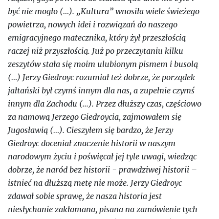
być nie mogło (…). „Kultura” wnosiła wiele świeżego
powietrza, nowych idei i rozwiązań do naszego
emigracyjnego matecznika, który żył przeszłością
raczej niż przyszłością. Już po przeczytaniu kilku
zeszytów stała się moim ulubionym pismem i busolą
(…) Jerzy Giedroyc rozumiał też dobrze, że porządek
jałtański był czymś innym dla nas, a zupełnie czymś
innym dla Zachodu (...). Przez dłuższy czas, częściowo
za namową Jerzego Giedroycia, zajmowałem się
Jugosławią (…). Cieszyłem się bardzo, że Jerzy
Giedroyc doceniał znaczenie historii w naszym
narodowym życiu i poświęcał jej tyle uwagi, wiedząc
dobrze, że naród bez historii - prawdziwej historii –
istnieć na dłuższą metę nie może. Jerzy Giedroyc
zdawał sobie sprawę, że nasza historia jest
niesłychanie zakłamana, pisana na zamówienie tych