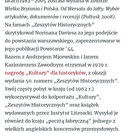
latach1982–2005 została wydana w zbiorze
Wielka Brytania i Polska. Od Wersalu do Jałty. Wybór
artykułów, dokumentów i recenzji (Pułtusk 2008).
Na łamach „Zeszytów Historycznych”
skrytykował Normana Daviesa za jego podejście
do powstania warszawskiego, zaprezentowane w
jego publikacji Powstanie '44.
Razem z Andrzejem Micewskim i Janem
Kazimierzem Zawodnym otrzymał w 1979 r.
nagrodę „Kultury” dla historyków
, z okazji
wydania 50. numeru „Zeszytów Historycznych”.
Swój częsty pobyt w kraju (od 1962 r.)
wykorzystywał do kolportażu „Kultury”,
„Zeszytów Historycznych” oraz książek
wydawanych przez Instytut Literacki. Wysyłał je
również do kraju „pocztą fabryczną" jednego z
wielkich angielskich koncernów przemysłowych.