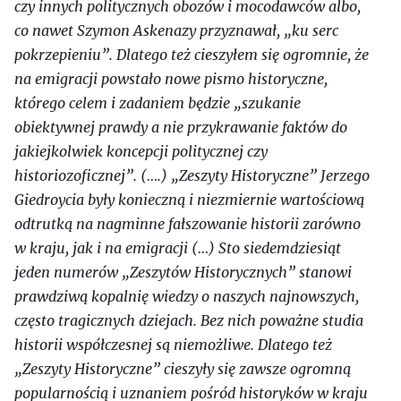
czy innych politycznych obozów i mocodawców albo,
co nawet Szymon Askenazy przyznawał, „ku serc
pokrzepieniu”. Dlatego też cieszyłem się ogromnie, że
na emigracji powstało nowe pismo historyczne,
którego celem i zadaniem będzie „szukanie
obiektywnej prawdy a nie przykrawanie faktów do
jakiejkolwiek koncepcji politycznej czy
historiozoficznej”. (….) „Zeszyty Historyczne” Jerzego
Giedroycia były konieczną i niezmiernie wartościową
odtrutką na nagminne fałszowanie historii zarówno
w kraju, jak i na emigracji (…) Sto siedemdziesiąt
jeden numerów „Zeszytów Historycznych” stanowi
prawdziwą kopalnię wiedzy o naszych najnowszych,
często tragicznych dziejach. Bez nich poważne studia
historii współczesnej są niemożliwe. Dlatego też
„Zeszyty Historyczne” cieszyły się zawsze ogromną
popularnością i uznaniem pośród historyków w kraju