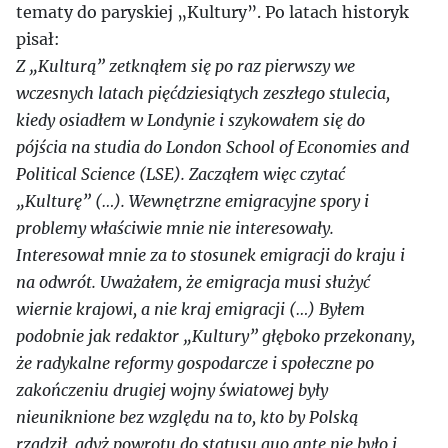
tematy do paryskiej „Kultury”. Po latach historyk
pisał:
Z „Kulturą” zetknąłem się po raz pierwszy we
wczesnych latach pięćdziesiątych zeszłego stulecia,
kiedy osiadłem w Londynie i szykowałem się do
pójścia na studia do London School of Economies and
Political Science (LSE). Zacząłem więc czytać
„Kulturę” (…). Wewnętrzne emigracyjne spory i
problemy właściwie mnie nie interesowały.
Interesował mnie za to stosunek emigracji do kraju i
na odwrót. Uważałem, że emigracja musi służyć
wiernie krajowi, a nie kraj emigracji (…) Byłem
podobnie jak redaktor „Kultury” głęboko przekonany,
że radykalne reformy gospodarcze i społeczne po
zakończeniu drugiej wojny światowej były
nieuniknione bez względu na to, kto by Polską
rządził, gdyż powrotu do statusu quo ante nie było i