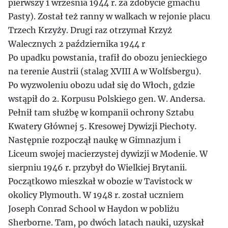
pierwszy 1 września 1944 r. za zdobycie gmachu
Pasty). Został też ranny w walkach w rejonie placu
Trzech Krzyży. Drugi raz otrzymał Krzyż
Walecznych 2 października 1944 r
Po upadku powstania, trafił do obozu jenieckiego
na terenie Austrii (stalag XVIII A w Wolfsbergu).
Po wyzwoleniu obozu udał się do Włoch, gdzie
wstąpił do 2. Korpusu Polskiego gen. W. Andersa.
Pełnił tam służbę w kompanii ochrony Sztabu
Kwatery Głównej 5. Kresowej Dywizji Piechoty.
Następnie rozpoczął naukę w Gimnazjum i
Liceum swojej macierzystej dywizji w Modenie. W
sierpniu 1946 r. przybył do Wielkiej Brytanii.
Początkowo mieszkał w obozie w Tavistock w
okolicy Plymouth. W 1948 r. został uczniem
Joseph Conrad School w Haydon w pobliżu
Sherborne. Tam, po dwóch latach nauki, uzyskał