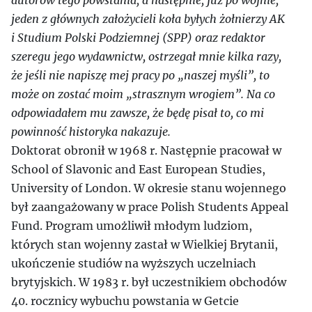
autorów tego powstania, a następnie, już po wojnie,
jeden z głównych założycieli koła byłych żołnierzy AK
i Studium Polski Podziemnej (SPP) oraz redaktor
szeregu jego wydawnictw, ostrzegał mnie kilka razy,
że jeśli nie napiszę mej pracy po „naszej myśli”, to
może on zostać moim „strasznym wrogiem”. Na co
odpowiadałem mu zawsze, że będę pisał to, co mi
powinność historyka nakazuje.
Doktorat obronił w 1968 r. Następnie pracował w
School of Slavonic and East European Studies,
University of London. W okresie stanu wojennego
był zaangażowany w prace Polish Students Appeal
Fund. Program umożliwił młodym ludziom,
których stan wojenny zastał w Wielkiej Brytanii,
ukończenie studiów na wyższych uczelniach
brytyjskich. W 1983 r. był uczestnikiem obchodów
40. rocznicy wybuchu powstania w Getcie