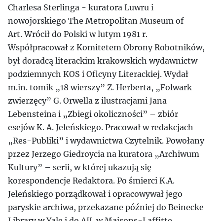
Charlesa Sterlinga - kuratora Luwru i
nowojorskiego The Metropolitan Museum of
Art. Wrócił do Polski w lutym 1981 r.
Współpracował z Komitetem Obrony Robotników,
był doradcą literackim krakowskich wydawnictw
podziemnych KOS i Oficyny Literackiej. Wydał
m.in. tomik „18 wierszy” Z. Herberta, „Folwark
zwierzęcy” G. Orwella z ilustracjami Jana
Lebensteina i „Zbiegi okoliczności” – zbiór
esejów K. A. Jeleńskiego. Pracował w redakcjach
„Res-Publiki” i wydawnictwa Czytelnik. Powołany
przez Jerzego Giedroycia na kuratora „Archiwum
Kultury” – serii, w której ukazują się
korespondencje Redaktora. Po śmierci K.A.
Jeleńskiego porządkował i opracowywał jego
paryskie archiwa, przekazane później do Beinecke
Library w Yale i do AIL w Maisons-Laffitte,