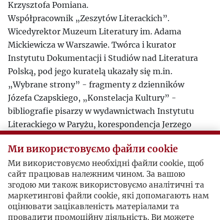
Krzysztofa Pomiana.
Współpracownik „Zeszytów Literackich”.
Wicedyrektor Muzeum Literatury im. Adama
Mickiewicza w Warszawie. Twórca i kurator
Instytutu Dokumentacji i Studiów nad Literatura
Polską, pod jego kuratelą ukazały się m.in.
„Wybrane strony” - fragmenty z dzienników
Józefa Czapskiego, „Konstelacja Kultury” -
bibliografie pisarzy w wydawnictwach Instytutu
Literackiego w Paryżu, korespondencja Jerzego
Stempowskiego z Marią Dąbrowską, studium K. A.
Ми використовуємо файли cookie
Jeleńskiego >„Kultura” - Polska na wygnaniu<.
Ми використовуємо необхідні файли cookie, щоб
Był kuratorem wystaw m. in. w warszawskiej
сайт працював належним чином. За вашою
Zachęcie : „Czapski. Wokół kolekcji
згодою ми також використовуємо аналітичні та
Aeschlimanna” i „Jan Lebenstein. Pieczęć Erosa i
маркетингові файли cookie, які допомагають нам
Thanatosa. Paryż lata 60 –te”. Był
оцінювати зацікавленість матеріалами та
doradcą Ministra Kultury Waldemara
провадити промоційну діяльність. Ви можете