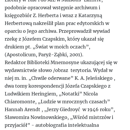
podobnie opracował wstępnie archiwum i
księgozbiór Z. Herberta i wraz z Katarzyną
Herbertową nakreślił plan prac edytorskich w
oparciu o Jego archiwa. Przeprowadził wywiad
rzekę z Józefem Czapskim, który ukazał się
drukiem pt. „Świat w moich oczach”,
(Apostolicum, Paryż-Ząbki, 2001).
Redaktor Biblioteki Mnemosyne ukazującej się w
wydawnictwie słowo /obraz terytoria. Wydał w
niej m. in. „Chwile oderwane” K. A. Jeleńskiego ,
dwa tomy korespondencji Józefa Czapskiego z
Ludwikiem Heringiem, „Notatki” Nicola
Chiaromonte, „Ludzie w mrocznych czasach”
Hannah Arendt , „Jerzy Giedroyć w 1946 roku”,
Sławomira Nowinowskiego, „Wśród mistrzów i
przyjaciół” - autobiografia intelektualna