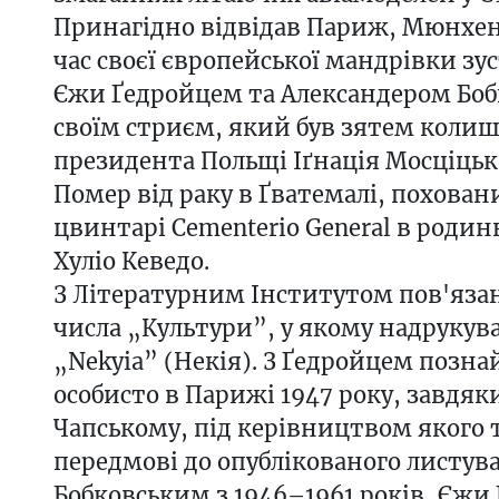
Принагідно відвідав Париж, Мюнхен 
час своєї європейської мандрівки зу
Єжи Ґедройцем та Александером Бо
своїм стриєм, який був зятем коли
президента Польщі Іґнація Мосціцьк
Помер від раку в Ґватемалі, похован
цвинтарі Cementerio General в родин
Хуліо Кеведо.
З Літературним Інститутом пов'яза
числа „Культури”, у якому надрукува
„Nekyia” (Некія). З Ґедройцем позн
особисто в Парижі 1947 року, завдя
Чапському, під керівництвом якого 
передмові до опублікованого листу
Бобковським з 1946–1961 років, Єжи