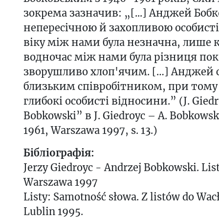
зокрема зазначив: „[...] Анджей Боб
непересічною й захопливою особисті
віку між нами була незначна, лише кі
водночас між нами була різниця пок
зворушливо хлоп'ячим. […] Анджей 
близьким співробітником, при тому
глибокі особисті відносини.” (J. Giedr
Bobkowski” в J. Giedroyc – A. Bobkowsk
1961, Warszawa 1997, s. 13.)
Бібліографія:
Jerzy Giedroyc - Andrzej Bobkowski. Lis
Warszawa 1997
Listy: Samotność słowa. Z listów do Wa
Lublin 1995.