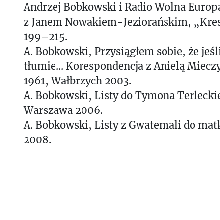
Andrzej Bobkowski i Radio Wolna Europ
z Janem Nowakiem-Jeziorańskim, „Kresy
199–215.
A. Bobkowski, Przysiągłem sobie, że jeśl
tłumie... Korespondencja z Anielą Miec
1961, Wałbrzych 2003.
A. Bobkowski, Listy do Tymona Terlecki
Warszawa 2006.
A. Bobkowski, Listy z Gwatemali do mat
2008.