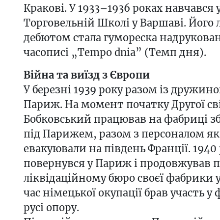
Кракові. У 1933–1936 роках навчався
Торговельній Школі у Варшаві. Його
дебютом стала гумореска надрукована
часописі „Tempo dnia” (Темп дня).
Війна та виїзд з Європи
У березні 1939 року разом із дружино
Париж. На момент початку Другої св
Бобковський працював на фабриці зб
під Парижем, разом з персоналом як
евакуювали на південь Франції. 1940 
повернувся у Париж і продовжував 
ліквідаційному бюро своєї фабрики у
час німецької окупації брав участь 
русі опору.