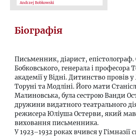
Andrzej Bobkowski
Біографія
Письменник, діарист, епістолограф.
Бобковського, генерала і професора Т
академії у Відні. Дитинство провів у
Торуні та Модліні. Його мати Станіс
Малиновська, була сестрою Ванди Ос
дружини видатного театрального дія
режисера Юліуша Остерви, який мав
виховання письменника.
У 1923–1932 роках вчився у Гімназії с