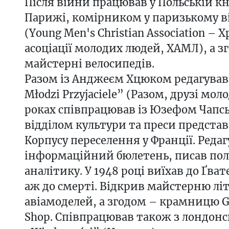
Після війни працював у Польській кн
Парижі, комірником у паризькому в
(Young Men's Christian Association – 
асоціації молодих людей, ХАМЛ), а з
майстерні велосипедів.
Разом із Анджеєм Хцюком редагував
Młodzi Przyjaciele” (Разом, друзі моло
роках співпрацював із Юзефом Чапс
відділом культури та преси предста
Корпусу переселення у Франції. Реда
інформаційний бюлетень, писав по
аналітику. У 1948 році виїхав до Ґва
аж до смерті. Відкрив майстерню лі
авіамоделей, а згодом – крамницю G
Shop. Співпрацював також з лондо