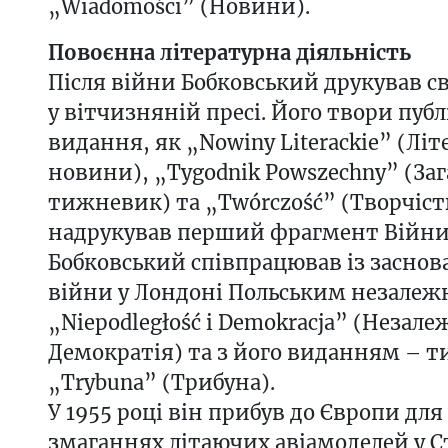
„Wiadomości” (Новини).
Повоєнна літературна діяльність
Після війни Бобковський друкував с
у вітчизняній пресі. Його твори публ
видання, як „Nowiny Literackie” (Літ
новини), „Tygodnik Powszechny” (За
тижневик) та „Twórczość” (Творчість
надрукував перший фрагмент Війни 
Бобковський співпрацював із заснов
війни у Лондоні Польським незале
„Niepodległość i Demokracja” (Незалеж
Демократія) та з його виданням –
„Trybuna” (Трибуна).
У 1955 році він прибув до Європи для 
змаганнях літаючих авіамоделей у С