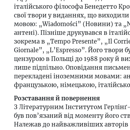
італійського філософа Бенедетто Кро
свої твори у виданнях, що виходили
мовою: „Wiadomości” (Новини) та „N
антені). Пізніше друкувався в італій
зокрема в „Tempo Presente”, „Il Corrier
Giornale”, „L’Espresso”. Його твори 
цензурою в Польщі до 1988 року й в
лише підпільно. Оповідання письме
перекладені іноземними мовами: ан
французькою, німецькою, італійськ
Розставання й повернення
З Літературним Інститутом Герлінґ
був пов’язаний від моменту його ст
Належав до найважливіших авторів 