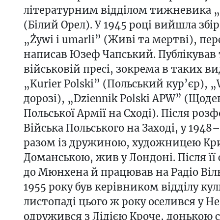
літературним відділом тижневика „O
(Білий Орел). У 1945 році вийшла збі
„Żywi i umarli” (Живі та мертві), пе
написав Юзеф Чапський. Публікував 
військовій пресі, зокрема в таких в
„Kurier Polski” (Польський кур’єр), „
дорозі), „Dziennik Polski APW” (Щоде
Польської Армії на Сході). Після ро
Війська Польського на Заході, у 1948
разом із дружиною, художницею К
Доманською, жив у Лондоні. Після її 
до Мюнхена й працював на Радіо Віль
1955 року був керівником відділу кул
листопаді цього ж року оселився у Не
одружився з Лідією Кроче, донькою 