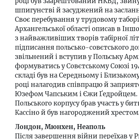
році був заарештований НКВД, звин
шпигунстві й засуджений на засланн
Своє перебування у трудовому таборі
Архангельської області описав в Інш
з найважливіших творів табірної літ
підписання польсько-совєтського до
звільнений і вступив у Польську Арм
формуватись у Совєтському Союзі 1942
складі був на Середньому і Близькому 
році налагодив співпрацю й заприят
Юзефом Чапським і Єжи Ґедройцем. 
Польського корпусу брав участь у бит
Кассіно й був нагороджений хрестом Vi
Лондон, Мюнхен, Неаполь
Після завершення війни переїхав у Р