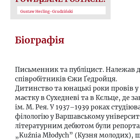
Gustaw Herling-Grudziński
Біографія
Письменник та публіцист. Належав 
співробітників Єжи Ґедройця.
Дитинство та юнацькі роки провів 
маєтку в Сухедневі та в Кєльце, де з
ім. М. Рея. У 1937–1939 роках студіюв
філологію у Варшавському університе
літературним дебютом були репортаж
„Kuźnia Młodych” (Кузня молодих), 