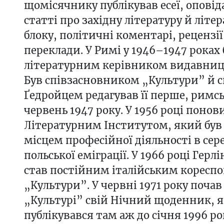
щомісячнику публікував есеї, оповід
статті про західну літературу й літер
блоку, політичні коментарі, рецензі
переклади. У Римі у 1946–1947 роках 
літературним керівником видавницт
Був співзасновником „Культури” й с
Ґедройцем редагував її перше, римсь
червень 1947 року. У 1956 році понов
Літературним Інститутом, який був
місцем професійної діяльності в се
польської еміграції. У 1966 році Гер
став постійним італійським коресп
„Культури”. У червні 1971 року почав
„Культурі” свій Нічний щоденник, 
публікувався там аж до січня 1996 р