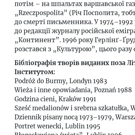
потім – на шпальтах варшавської га
„Rzeczpospolita” (Річ Посполита, тоб
до смерті письменника. У 1974–1992
до редакції журналу російської емігр
„Континент”. 1996 року Герлінґ-Ґру
розстався з „Культурою”, цього разу 
Бібліографія творів виданих поза Л
Інститутом:
Podróż do Burmy, Londyn 1983
Wieża i inne opowiadania, Poznań 1988
Godzina cieni, Kraków 1991
Sześć medalionów i srebrna szkatułka,
Dziennik pisany nocą 1973–1979, Wars
Portret wenecki, Lublin 1995