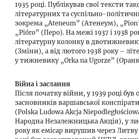
1935 році. Публікував свої тексти так
літературних та суспільно-політичн
зокрема „Ateneum” (Атенеум), „Pion
„Pióro” (Перо). На межі 1937 і 1938 р
літературну колонку в двотижневик
(Зміни), а від лютого 1938 року – лі
у тижневику „Orka na Ugorze” (Оранк
Війна і заслання
Після початку війни, у 1939 році був 
засновників варшавської конспірат
(Polska Ludowa Akcja Niepodległościow
Народна Незалежницька Акція), у ли
року як емісар вирушив через Литву н