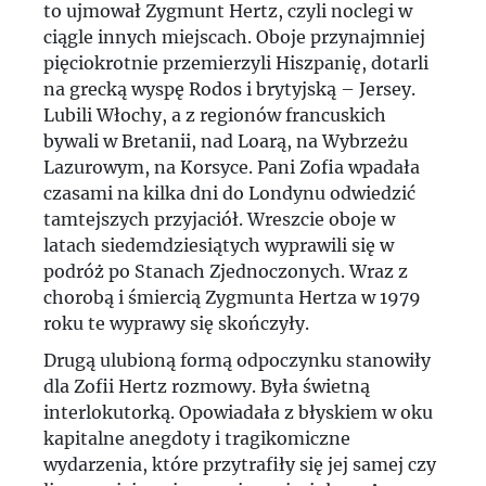
to ujmował Zygmunt Hertz, czyli noclegi w
ciągle innych miejscach. Oboje przynajmniej
pięciokrotnie przemierzyli Hiszpanię, dotarli
na grecką wyspę Rodos i brytyjską – Jersey.
Lubili Włochy, a z regionów francuskich
bywali w Bretanii, nad Loarą, na Wybrzeżu
Lazurowym, na Korsyce. Pani Zofia wpadała
czasami na kilka dni do Londynu odwiedzić
tamtejszych przyjaciół. Wreszcie oboje w
latach siedemdziesiątych wyprawili się w
podróż po Stanach Zjednoczonych. Wraz z
chorobą i śmiercią Zygmunta Hertza w 1979
roku te wyprawy się skończyły.
Drugą ulubioną formą odpoczynku stanowiły
dla Zofii Hertz rozmowy. Była świetną
interlokutorką. Opowiadała z błyskiem w oku
kapitalne anegdoty i tragikomiczne
wydarzenia, które przytrafiły się jej samej czy