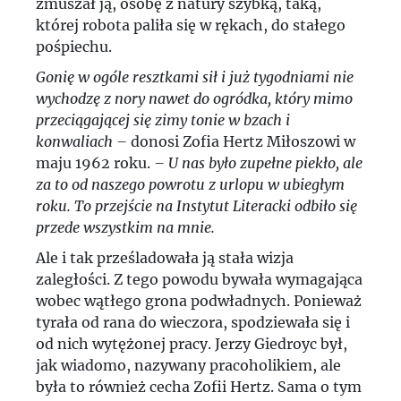
zmuszał ją, osobę z natury szybką, taką,
której robota paliła się w rękach, do stałego
pośpiechu.
Gonię w ogóle resztkami sił i już tygodniami nie
wychodzę z nory nawet do ogródka, który mimo
przeciągającej się zimy tonie w bzach i
konwaliach –
donosi Zofia Hertz Miłoszowi w
maju 1962 roku.
– U nas było zupełne piekło, ale
za to od naszego powrotu z urlopu w ubiegłym
roku. To przejście na Instytut Literacki odbiło się
przede wszystkim na mnie.
Ale i tak prześladowała ją stała wizja
zaległości. Z tego powodu bywała wymagająca
wobec wątłego grona podwładnych. Ponieważ
tyrała od rana do wieczora, spodziewała się i
od nich wytężonej pracy. Jerzy Giedroyc był,
jak wiadomo, nazywany pracoholikiem, ale
była to również cecha Zofii Hertz. Sama o tym