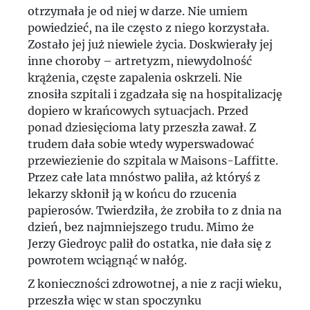
otrzymała je od niej w darze. Nie umiem
powiedzieć, na ile często z niego korzystała.
Zostało jej już niewiele życia. Doskwierały jej
inne choroby – artretyzm, niewydolność
krążenia, częste zapalenia oskrzeli. Nie
znosiła szpitali i zgadzała się na hospitalizację
dopiero w krańcowych sytuacjach. Przed
ponad dziesięcioma laty przeszła zawał. Z
trudem dała sobie wtedy wyperswadować
przewiezienie do szpitala w Maisons-Laffitte.
Przez całe lata mnóstwo paliła, aż któryś z
lekarzy skłonił ją w końcu do rzucenia
papierosów. Twierdziła, że zrobiła to z dnia na
dzień, bez najmniejszego trudu. Mimo że
Jerzy Giedroyc palił do ostatka, nie dała się z
powrotem wciągnąć w nałóg.
Z konieczności zdrowotnej, a nie z racji wieku,
przeszła więc w stan spoczynku