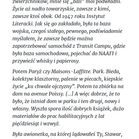
zwierzchników, mnie się „bali” moi podwładni.
Życie aż nadto towarzyskie, zawsze z kimś,
zawsze ktoś obok. Od 1947 roku Instytut
Literacki. Jak się go zakładało, była ta baza
wojska, czegoś stałego, pewnego, podświadomie
myślałem, że zawsze będzie można
zapotrzebować samochód z Transit Campu, gdzie
była baza samochodowa, pojechać do NAAFI i
przywieźć whisky i papierosy.
Potem Paryż czy Maisons-Laffitte. Park. Bieda,
kolektyw klasztorny, palenie w piecach, kiepskie
życie „ku chwale ojczyzny”. Potem ta zbiórka na
dom na avenue Poissy. [...] A więc dobrze, że to
było, że istniał dom w parku i ten drugi, nowy i
własny. Wyszła spora ilość dobrych książek, dużo
materiałów do prac habilitacyjnych z lat
pięćdziesiąt i wzwyż.
Była awionetka, na której lądowałeś Ty, Stawar,