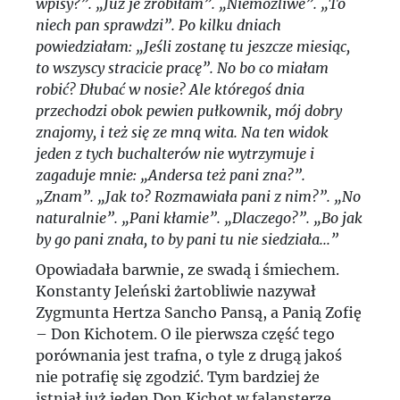
wpisy?”. „Już je zrobiłam”. „Niemożliwe”. „To
niech pan sprawdzi”. Po kilku dniach
powiedziałam: „Jeśli zostanę tu jeszcze miesiąc,
to wszyscy stracicie pracę”. No bo co miałam
robić? Dłubać w nosie? Ale któregoś dnia
przechodzi obok pewien pułkownik, mój dobry
znajomy, i też się ze mną wita. Na ten widok
jeden z tych buchalterów nie wytrzymuje i
zagaduje mnie: „Andersa też pani zna?”.
„Znam”. „Jak to? Rozmawiała pani z nim?”. „No
naturalnie”. „Pani kłamie”. „Dlaczego?”. „Bo jak
by go pani znała, to by pani tu nie siedziała...”
Opowiadała barwnie, ze swadą i śmiechem.
Konstanty Jeleński żartobliwie nazywał
Zygmunta Hertza Sancho Pansą, a Panią Zofię
– Don Kichotem. O ile pierwsza część tego
porównania jest trafna, o tyle z drugą jakoś
nie potrafię się zgodzić. Tym bardziej że
istniał już jeden Don Kichot w falansterze