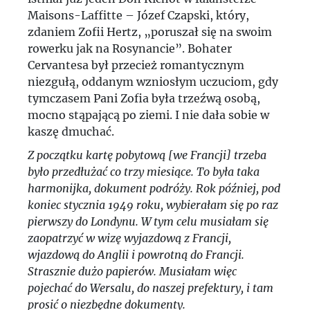
Maisons-Laffitte – Józef Czapski, który,
zdaniem Zofii Hertz, „poruszał się na swoim
rowerku jak na Rosynancie”. Bohater
Cervantesa był przecież romantycznym
niezgułą, oddanym wzniosłym uczuciom, gdy
tymczasem Pani Zofia była trzeźwą osobą,
mocno stąpającą po ziemi. I nie dała sobie w
kaszę dmuchać.
Z początku kartę pobytową [we Francji] trzeba
było przedłużać co trzy miesiące. To była taka
harmonijka, dokument podróży. Rok później, pod
koniec stycznia 1949 roku, wybierałam się po raz
pierwszy do Londynu. W tym celu musiałam się
zaopatrzyć w wizę wyjazdową z Francji,
wjazdową do Anglii i powrotną do Francji.
Strasznie dużo papierów. Musiałam więc
pojechać do Wersalu, do naszej prefektury, i tam
prosić o niezbędne dokumenty.