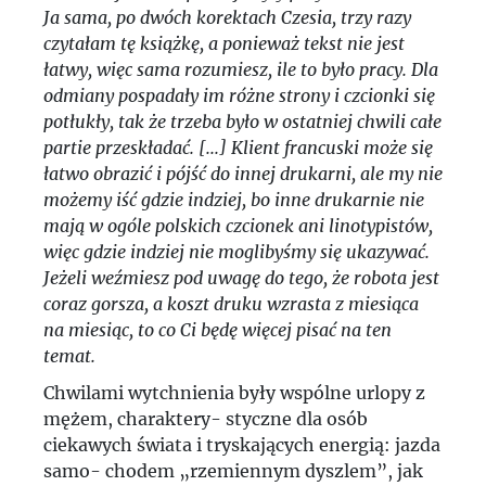
Ja sama, po dwóch korektach Czesia, trzy razy
czytałam tę książkę, a ponieważ tekst nie jest
łatwy, więc sama rozumiesz, ile to było pracy. Dla
odmiany pospadały im różne strony i czcionki się
potłukły, tak że trzeba było w ostatniej chwili całe
partie przeskładać. [...] Klient francuski może się
łatwo obrazić i pójść do innej drukarni, ale my nie
możemy iść gdzie indziej, bo inne drukarnie nie
mają w ogóle polskich czcionek ani linotypistów,
więc gdzie indziej nie moglibyśmy się ukazywać.
Jeżeli weźmiesz pod uwagę do tego, że robota jest
coraz gorsza, a koszt druku wzrasta z miesiąca
na miesiąc, to co Ci będę więcej pisać na ten
temat.
Chwilami wytchnienia były wspólne urlopy z
mężem, charaktery- styczne dla osób
ciekawych świata i tryskających energią: jazda
samo- chodem „rzemiennym dyszlem”, jak