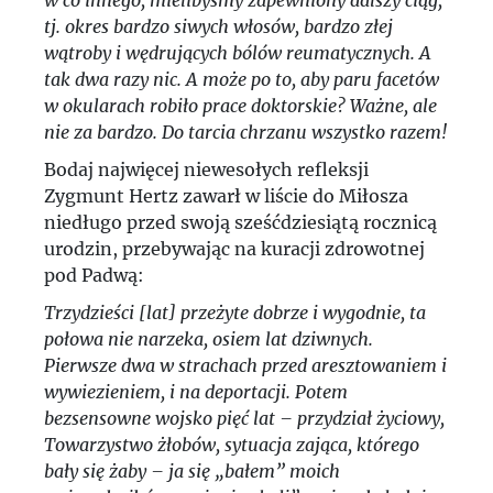
w co innego, mielibyśmy zapewniony dalszy ciąg,
tj. okres bardzo siwych włosów, bardzo złej
wątroby i wędrujących bólów reumatycznych. A
tak dwa razy nic. A może po to, aby paru facetów
w okularach robiło prace doktorskie? Ważne, ale
nie za bardzo. Do tarcia chrzanu wszystko razem!
Bodaj najwięcej niewesołych refleksji
Zygmunt Hertz zawarł w liście do Miłosza
niedługo przed swoją sześćdziesiątą rocznicą
urodzin, przebywając na kuracji zdrowotnej
pod Padwą:
Trzydzieści [lat] przeżyte dobrze i wygodnie, ta
połowa nie narzeka, osiem lat dziwnych.
Pierwsze dwa w strachach przed aresztowaniem i
wywiezieniem, i na deportacji. Potem
bezsensowne wojsko pięć lat – przydział życiowy,
Towarzystwo żłobów, sytuacja zająca, którego
bały się żaby – ja się „bałem” moich