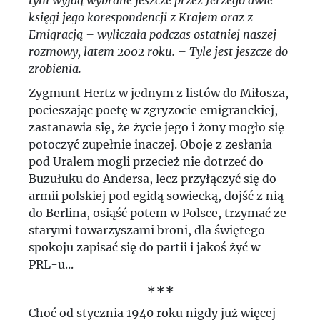
tym wyjdą wybrane jeszcze przez Jerzego dwie
księgi jego korespondencji z Krajem oraz z
Emigracją – wyliczała podczas ostatniej naszej
rozmowy, latem 2002 roku. – Tyle jest jeszcze do
zrobienia.
Zygmunt Hertz w jednym z listów do Miłosza,
pocieszając poetę w zgryzocie emigranckiej,
zastanawia się, że życie jego i żony mogło się
potoczyć zupełnie inaczej. Oboje z zesłania
pod Uralem mogli przecież nie dotrzeć do
Buzułuku do Andersa, lecz przyłączyć się do
armii polskiej pod egidą sowiecką, dojść z nią
do Berlina, osiąść potem w Polsce, trzymać ze
starymi towarzyszami broni, dla świętego
spokoju zapisać się do partii i jakoś żyć w
PRL-u...
∗∗∗
Choć od stycznia 1940 roku nigdy już więcej