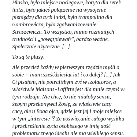
Hłasko, było miejsce noclegowe, koryto dla setek
ludzi, było jakieś połączenie na wydojenie
pieniędzy dla tych ludzi, była trampolina dla
Gombrowicza, było zgalwanizowanie
Straszewicza. To wszystko, mimo rozmaitych
trudności i „powątpiewań”, bardzo ważne.
Społecznie użyteczne. [...]
To są te plusy.
Ale przecież każdy w pierwszym rzędzie myśli o
sobie – mam sześćdziesiąt lat i co dalej? [...] Jak
Ci pisałem, nie potrafiłbym żyć w izolatorze, a
właściwie Maisons-Laffitte jest dla mnie czymś w
tym rodzaju. Nie chcę, to nie miałoby sensu,
żebym przekonywał Zosię, że właściwie cacy-
cacy, ale u Boga ojca, gdzie jest jej i moje miejsce
w tym „interesie”? Że poświęcanie całego wysiłku
i przekreślenie życia osobistego w imię dość
problematycznego ideału nie ma wielkiego sensu.