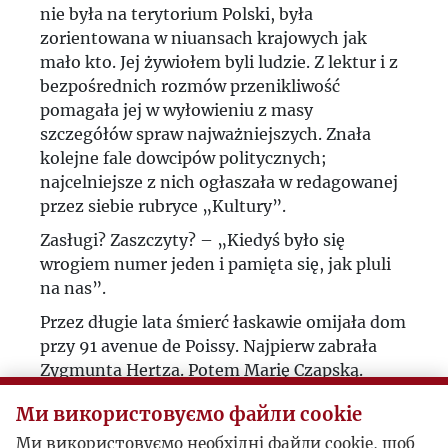
nie była na terytorium Polski, była
zorientowana w niuansach krajowych jak
mało kto. Jej żywiołem byli ludzie. Z lektur i z
bezpośrednich rozmów przenikliwość
pomagała jej w wyłowieniu z masy
szczegółów spraw najważniejszych. Znała
kolejne fale dowcipów politycznych;
najcelniejsze z nich ogłaszała w redagowanej
przez siebie rubryce „Kultury”.
Zasługi? Zaszczyty? – „Kiedyś było się
wrogiem numer jeden i pamięta się, jak pluli
na nas”.
Przez długie lata śmierć łaskawie omijała dom
przy 91 avenue de Poissy. Najpierw zabrała
Zygmunta Hertza. Potem Marię Czapską.
Potem Józefa Czapskiego. Wreszcie Jerzego
Ми використовуємо файли cookie
Giedroycia. Po nią przyszła na koniec. Życie
Zofii Hertz było stężoną kroplą bytu. Chwała
Ми використовуємо необхідні файли cookie, щоб