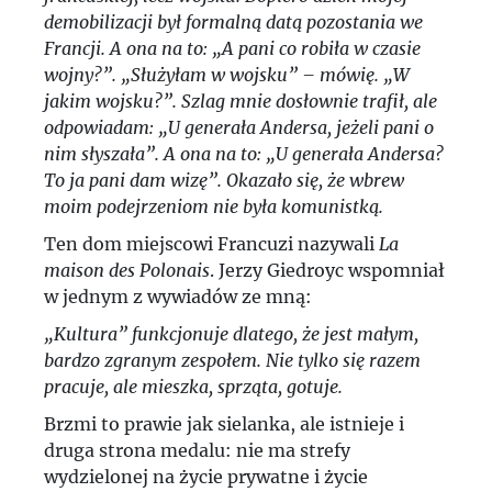
demobilizacji był formalną datą pozostania we
Francji. A ona na to: „A pani co robiła w czasie
wojny?”. „Służyłam w wojsku” – mówię. „W
jakim wojsku?”. Szlag mnie dosłownie trafił, ale
odpowiadam: „U generała Andersa, jeżeli pani o
nim słyszała”. A ona na to: „U generała Andersa?
To ja pani dam wizę”. Okazało się, że wbrew
moim podejrzeniom nie była komunistką.
Ten dom miejscowi Francuzi nazywali
La
maison des Polonais
. Jerzy Giedroyc wspomniał
w jednym z wywiadów ze mną:
„Kultura” funkcjonuje dlatego, że jest małym,
bardzo zgranym zespołem. Nie tylko się razem
pracuje, ale mieszka, sprząta, gotuje.
Brzmi to prawie jak sielanka, ale istnieje i
druga strona medalu: nie ma strefy
wydzielonej na życie prywatne i życie