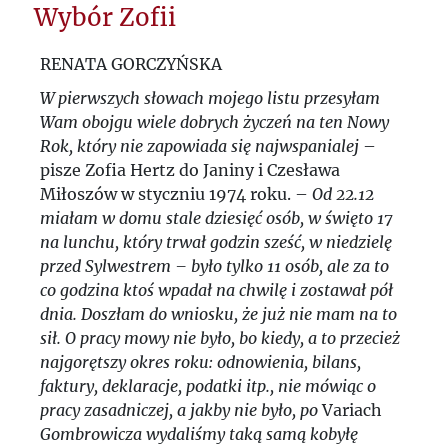
Wybór Zofii
RENATA GORCZYŃSKA
W pierwszych słowach mojego listu przesyłam
Wam obojgu wiele dobrych życzeń na ten Nowy
Rok, który nie zapowiada się najwspanialej
–
pisze Zofia Hertz do Janiny i Czesława
Miłoszów w styczniu 1974 roku. –
Od 22.12
miałam w domu stale dziesięć osób, w święto 17
na lunchu, który trwał godzin sześć, w niedzielę
przed Sylwestrem – było tylko 11 osób, ale za to
co godzina ktoś wpadał na chwilę i zostawał pół
dnia. Doszłam do wniosku, że już nie mam na to
sił. O pracy mowy nie było, bo kiedy, a to przecież
najgorętszy okres roku: odnowienia, bilans,
faktury, deklaracje, podatki itp., nie mówiąc o
pracy zasadniczej, a jakby nie było, po
Variach
Gombrowicza wydaliśmy taką samą kobyłę