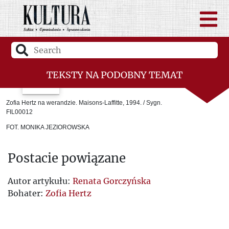
TEKSTY NA PODOBNY TEMAT
Смерть Сезанна
Zofia Hertz na werandzie. Maisons-Laffitte, 1994. / Sygn.
FIL00012
Абетка політики „Культури”
FOT. MONIKA JEZIOROWSKA
Есей для Кассандри
Postacie powiązane
Про реформу „ордену польськості”
Утрачений рай
Autor artykułu:
Renata Gorczyńska
Bohater:
Zofia Hertz
«В БЕРЛІНІ ПРО ОБ’ЄДНАНУ ЕВРОПУ»