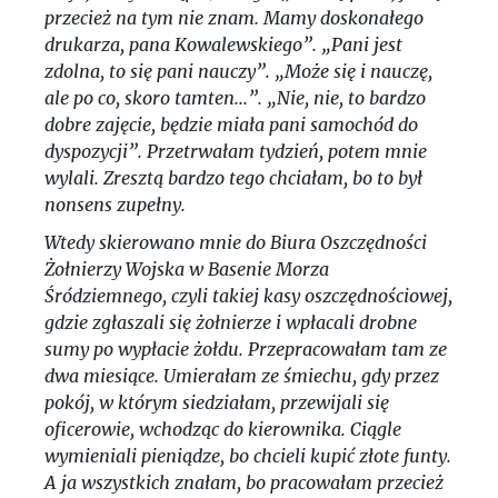
przecież na tym nie znam. Mamy doskonałego
drukarza, pana Kowalewskiego”. „Pani jest
zdolna, to się pani nauczy”. „Może się i nauczę,
ale po co, skoro tamten...”. „Nie, nie, to bardzo
dobre zajęcie, będzie miała pani samochód do
dyspozycji”. Przetrwałam tydzień, potem mnie
wylali. Zresztą bardzo tego chciałam, bo to był
nonsens zupełny.
Wtedy skierowano mnie do Biura Oszczędności
Żołnierzy Wojska w Basenie Morza
Śródziemnego, czyli takiej kasy oszczędnościowej,
gdzie zgłaszali się żołnierze i wpłacali drobne
sumy po wypłacie żołdu. Przepracowałam tam ze
dwa miesiące. Umierałam ze śmiechu, gdy przez
pokój, w którym siedziałam, przewijali się
oficerowie, wchodząc do kierownika. Ciągle
wymieniali pieniądze, bo chcieli kupić złote funty.
A ja wszystkich znałam, bo pracowałam przecież