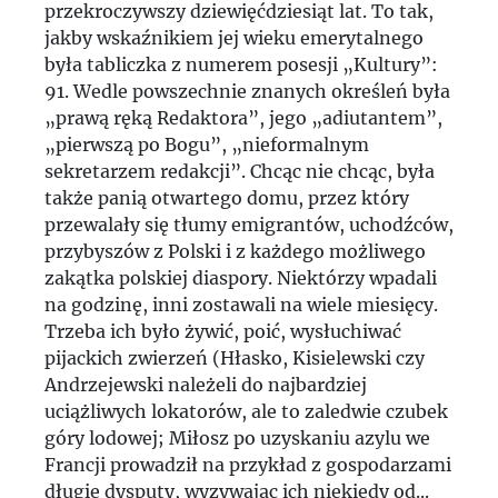
przekroczywszy dziewięćdziesiąt lat. To tak,
jakby wskaźnikiem jej wieku emerytalnego
była tabliczka z numerem posesji „Kultury”:
91. Wedle powszechnie znanych określeń była
„prawą ręką Redaktora”, jego „adiutantem”,
„pierwszą po Bogu”, „nieformalnym
sekretarzem redakcji”. Chcąc nie chcąc, była
także panią otwartego domu, przez który
przewalały się tłumy emigrantów, uchodźców,
przybyszów z Polski i z każdego możliwego
zakątka polskiej diaspory. Niektórzy wpadali
na godzinę, inni zostawali na wiele miesięcy.
Trzeba ich było żywić, poić, wysłuchiwać
pijackich zwierzeń (Hłasko, Kisielewski czy
Andrzejewski należeli do najbardziej
uciążliwych lokatorów, ale to zaledwie czubek
góry lodowej; Miłosz po uzyskaniu azylu we
Francji prowadził na przykład z gospodarzami
długie dysputy, wyzywając ich niekiedy od...