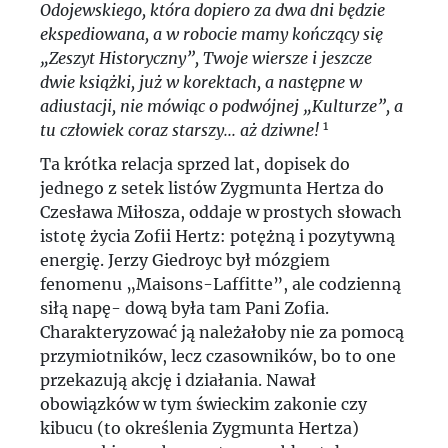
Odojewskiego, która dopiero za dwa dni będzie
ekspediowana, a w robocie mamy kończący się
„Zeszyt Historyczny”, Twoje wiersze i jeszcze
dwie książki, już w korektach, a następne w
adiustacji, nie mówiąc o podwójnej „Kulturze”, a
1
tu człowiek coraz starszy... aż dziwne!
Ta krótka relacja sprzed lat, dopisek do
jednego z setek listów Zygmunta Hertza do
Czesława Miłosza, oddaje w prostych słowach
istotę życia Zofii Hertz: potężną i pozytywną
energię. Jerzy Giedroyc był mózgiem
fenomenu „Maisons-Laffitte”, ale codzienną
siłą napę- dową była tam Pani Zofia.
Charakteryzować ją należałoby nie za pomocą
przymiotników, lecz czasowników, bo to one
przekazują akcję i działania. Nawał
obowiązków w tym świeckim zakonie czy
kibucu (to określenia Zygmunta Hertza)