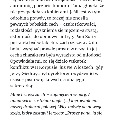
autoironię, poczucie humoru. Fama głosiła, że
nie przepadała za kobietami. Jeśli jest w tym
odrobina prawdy, to raczej nie znosiła
pewnych babskich cech – czułostkowości,
rozlazłości, pysznienia się mężem-artystą,
skłonności do obmowy i intryg. Pani Zofia
potrafiła być w takich razach szczera aż do
bólu i wyrąbać prawdę prosto w oczy; ta jej
cecha charakteru była wyrazista od młodości.
Opowiadała mi, co się działo wskutek
konfliktu w II Korpusie, już we Włoszech, gdy
Jerzy Giedroyc był dyrektorem wydawnictw i
czaso- pism wojskowych, a ona jego
sekretarką:
Mnie też wyrzucili – kopnięciem w górę. A
mianowicie zostałam nagle [...] kierownikiem
naszej drukarni polowej. Więc mówię do nowego
szefa, który zastąpił Jerzego: „Proszę pana, ja się