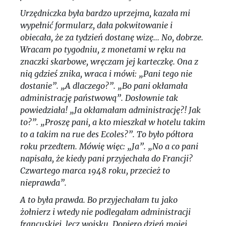
Urzędniczka była bardzo uprzejma, kazała mi
wypełnić formularz, dała pokwitowanie i
obiecała, że za tydzień dostanę wizę... No, dobrze.
Wracam po tygodniu, z monetami w ręku na
znaczki skarbowe, wręczam jej karteczkę. Ona z
nią gdzieś znika, wraca i mówi: „Pani tego nie
dostanie”. „A dlaczego?”. „Bo pani okłamała
administrację państwową”. Dosłownie tak
powiedziała! „Ja okłamałam administrację?! Jak
to?”. „Proszę pani, a kto mieszkał w hotelu takim
to a takim na rue des Ecoles?”. To było półtora
roku przedtem. Mówię więc: „Ja”. „No a co pani
napisała, że kiedy pani przyjechała do Francji?
Czwartego marca 1948 roku, przecież to
nieprawda”.
A to była prawda. Bo przyjechałam tu jako
żołnierz i wtedy nie podlegałam administracji
francuskiej, lecz wojsku. Dopiero dzień mojej