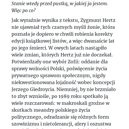
Stanie wtedy przed pustką, w jakiej ja jestem.
Więc po co?
Jak wyraźnie wynika z tekstu, Zygmunt Hertz
nie ujawniał tych czarnych myśli żonie, która
poznała je dopiero w chwili robienia korekty
edycji książkowej listów, a więc dwanaście lat
po jego śmierci. W owych latach nastąpiło
wiele zmian, których Hertz już nie doczekał.
Potwierdzały one wybór Zofii: oddanie dla
sprawy wolności Polski, poświęcenie życia
prywatnego sprawom społecznym, nigdy
niekwestionowana lojalność wobec koncepcji
Jerzego Giedroycia. Niemniej, by nie brzmiało
to zbyt wzniośle, po 1989 roku spotkało ją
wiele rozczarowań: w makroskali groźne w
skutkach meandry polskiego życia
politycznego, odradzanie się różnych form
szowinizmu i nietolerancji, afery i oszustwa