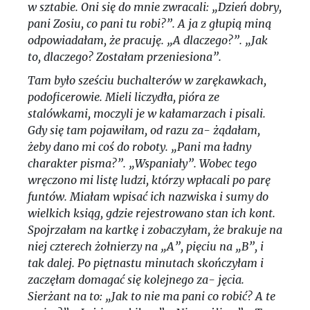
w sztabie. Oni się do mnie zwracali: „Dzień dobry,
pani Zosiu, co pani tu robi?”. A ja z głupią miną
odpowiadałam, że pracuję. „A dlaczego?”. „Jak
to, dlaczego? Zostałam przeniesiona”.
Tam było sześciu buchalterów w zarękawkach,
podoficerowie. Mieli liczydła, pióra ze
stalówkami, moczyli je w kałamarzach i pisali.
Gdy się tam pojawiłam, od razu za- żądałam,
żeby dano mi coś do roboty. „Pani ma ładny
charakter pisma?”. „Wspaniały”. Wobec tego
wręczono mi listę ludzi, którzy wpłacali po parę
funtów. Miałam wpisać ich nazwiska i sumy do
wielkich ksiąg, gdzie rejestrowano stan ich kont.
Spojrzałam na kartkę i zobaczyłam, że brakuje na
niej czterech żołnierzy na „A”, pięciu na „B”, i
tak dalej. Po piętnastu minutach skończyłam i
zaczęłam domagać się kolejnego za- jęcia.
Sierżant na to: „Jak to nie ma pani co robić? A te