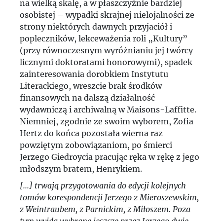
na wielką skalę, a w płaszczyźnie bardziej
osobistej – wypadki skrajnej nielojalności ze
strony niektórych dawnych przyjaciół i
popleczników, lekceważenia roli „Kultury”
(przy równoczesnym wyróżnianiu jej twórcy
licznymi doktoratami honorowymi), spadek
zainteresowania dorobkiem Instytutu
Literackiego, wreszcie brak środków
finansowych na dalszą działalność
wydawniczą i archiwalną w Maisons-Laffitte.
Niemniej, zgodnie ze swoim wyborem, Zofia
Hertz do końca pozostała wierna raz
powziętym zobowiązaniom, po śmierci
Jerzego Giedroycia pracując ręka w rękę z jego
młodszym bratem, Henrykiem.
[...] trwają przygotowania do edycji kolejnych
tomów korespondencji Jerzego z Mieroszewskim,
z Weintraubem, z Parnickim, z Miłoszem. Poza