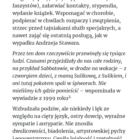
faszystów), załatwiać kontakty, stypendia,
wydanie książek. Wspomagać w chorobie,
podpierać w chwilach rozpaczy i zwątpienia,
strzec przed tajniakami służb specjalnych, a
nawet zająć się ostatnią posługą, jak w
wypadku Andrzeja Stawara.
Przez ten dom rzeczywiście przewinęły się tysiące
ludzi. Czasami przyjeżdżały do nas całe rodziny,
na przykład Sabbatowie, w drodze na wakacje – z
czworgiem dzieci, z mamą Sulikową, z Sulikiem, i
oni tutaj pokotem spali w śpiworach. Nie
mieliśmy ich gdzie pomieścić
– wspominała w
2.
wywiadzie z 1999 roku
Wzbudzała podziw, ale niekiedy i lęk ze
względu na cięty język, ostry dowcip, wyraźne
sympatie i antypatie. Nie znosiła
dwulicowości, biadolenia, artystowskiej pychy
i egocentryzmu. Ceniła lojalność i rzetelność,