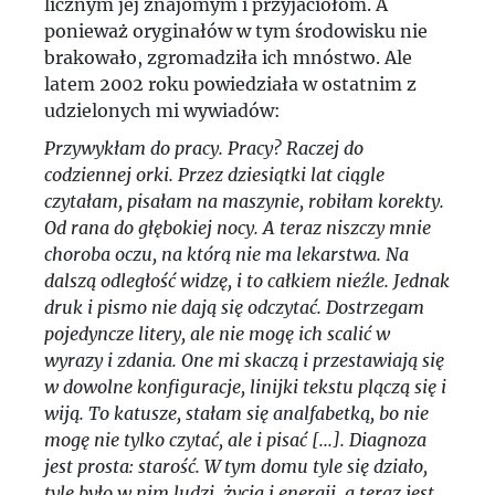
licznym jej znajomym i przyjaciołom. A
ponieważ oryginałów w tym środowisku nie
brakowało, zgromadziła ich mnóstwo. Ale
latem 2002 roku powiedziała w ostatnim z
udzielonych mi wywiadów:
Przywykłam do pracy. Pracy? Raczej do
codziennej orki. Przez dziesiątki lat ciągle
czytałam, pisałam na maszynie, robiłam korekty.
Od rana do głębokiej nocy. A teraz niszczy mnie
choroba oczu, na którą nie ma lekarstwa. Na
dalszą odległość widzę, i to całkiem nieźle. Jednak
druk i pismo nie dają się odczytać. Dostrzegam
pojedyncze litery, ale nie mogę ich scalić w
wyrazy i zdania. One mi skaczą i przestawiają się
w dowolne konfiguracje, linijki tekstu plączą się i
wiją. To katusze, stałam się analfabetką, bo nie
mogę nie tylko czytać, ale i pisać [...]. Diagnoza
jest prosta: starość. W tym domu tyle się działo,
tyle było w nim ludzi, życia i energii, a teraz jest