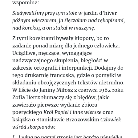
wspomina:
Siadywaliśmy przy tym stole w
jardin d’hiver
późnym wieczorem, ja ślęczałam nad rękopisami,
nad korektą, a on stukał w maszynę.
Z tymi korektami bywały kłopoty, bo to
zadanie ponad miarę dla jednego człowieka.
Uciążliwe, męczące, wymagające
nadzwyczajnego skupienia, biegłości w
zakresie ortografii i interpunkcji. Dodajmy do
tego drukarnię francuską, gdzie o pomyłki w
składaniu obcojęzycznych tekstów nietrudno.
W liście do Janiny Miłosz z czerwca 1962 roku
Zofia Hertz tłumaczy się z błędów, jakie
zawierało pierwsze wydanie zbioru
poetyckiego
Król Popiel i inne wiersze
oraz
książka o Stanisławie Brzozowskim
Człowiek
wśród skorpionów:
[...] wina po naszej stronie jest bardzo niewielka.