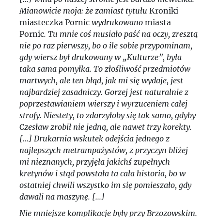
Mianowicie moja: że zamiast tytułu
Kroniki
miasteczka Pornic
wydrukowano
miasta
Pornic
. Tu mnie coś musiało paść na oczy, zresztą
nie po raz pierwszy, bo o ile sobie przypominam,
gdy wiersz był drukowany w „Kulturze”, była
taka sama pomyłka. To złośliwość przedmiotów
martwych, ale ten błąd, jak mi się wydaje, jest
najbardziej zasadniczy. Gorzej jest naturalnie z
poprzestawianiem wierszy i wyrzuceniem całej
strofy. Niestety, to zdarzyłoby się tak samo, gdyby
Czesław zrobił nie jedną, ale nawet trzy korekty.
[...] Drukarnia wskutek odejścia jednego z
najlepszych metrampażystów, z przyczyn bliżej
mi nieznanych, przyjęła jakichś zupełnych
kretynów i stąd powstała ta cała historia, bo w
ostatniej chwili wszystko im się pomieszało, gdy
dawali na maszynę. [...]
Nie mniejsze komplikacje były przy Brzozowskim.