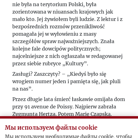
nie była na terytorium Polski, była
zorientowana w niuansach krajowych jak
mało kto. Jej żywiołem byli ludzie. Z lektur i z
bezpośrednich rozmów przenikliwość
pomagała jej w wyłowieniu z masy
szczegółów spraw najważniejszych. Znała
kolejne fale dowcipów politycznych;
najcelniejsze z nich ogłaszała w redagowanej
przez siebie rubryce „Kultury”.
Zasługi? Zaszczyty? – „Kiedyś było się
wrogiem numer jeden i pamięta się, jak pluli
na nas”.
Przez długie lata śmierć łaskawie omijała dom
przy 91 avenue de Poissy. Najpierw zabrała
Zygmunta Hertza. Potem Marię Czapską.
Potem Józefa Czapskiego. Wreszcie Jerzego
Мы используем файлы cookie
Giedroycia. Po nią przyszła na koniec. Życie
Zofii Hertz było stężoną kroplą bytu. Chwała
Мы используем необходимые файлы cookie, чтобы