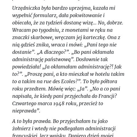
Urzędniczka była bardzo uprzejma, kazała mi
wypełnić formularz, dała pokwitowanie i
obiecała, że za tydzień dostanę wizę... No, dobrze.
Wracam po tygodniu, z monetami w ręku na
znaczki skarbowe, wręczam jej karteczkę. Ona z
nią gdzieś znika, wraca i mówi: „Pani tego nie
dostanie”. „A dlaczego?”. „Bo pani okłamała
administrację państwową”. Dosłownie tak
powiedziała! „Ja okłamałam administrację?! Jak
to?”. „Proszę pani, a kto mieszkał w hotelu takim
to a takim na rue des Ecoles?”. To było półtora
roku przedtem. Mówię więc: „Ja”. „No a co pani
napisała, że kiedy pani przyjechała do Francji?
Czwartego marca 1948 roku, przecież to
nieprawda”.
A to była prawda. Bo przyjechałam tu jako
żołnierz i wtedy nie podlegałam administracji
francuskiej, lecz wojsku. Dopiero dzień mojej