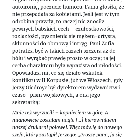
autoironię, poczucie humoru. Fama głosiła, że
nie przepadała za kobietami. Jeśli jest w tym
odrobina prawdy, to raczej nie znosiła
pewnych babskich cech – czułostkowości,
rozlazłości, pysznienia się mężem-artystą,
skłonności do obmowy i intryg. Pani Zofia
potrafiła być w takich razach szczera aż do
bólu i wyrąbać prawdę prosto w oczy; ta jej
cecha charakteru była wyrazista od młodości.
Opowiadała mi, co się działo wskutek
konfliktu w II Korpusie, już we Włoszech, gdy
Jerzy Giedroyc był dyrektorem wydawnictw i
czaso- pism wojskowych, a ona jego
sekretarką:
Mnie też wyrzucili – kopnięciem w górę. A
mianowicie zostałam nagle [...] kierownikiem
naszej drukarni polowej. Więc mówię do nowego
szefa, który zastąpił Jerzego: „Proszę pana, ja się