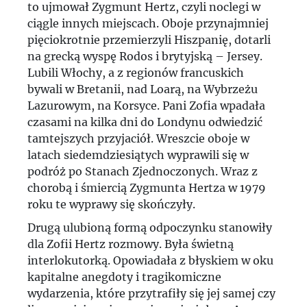
to ujmował Zygmunt Hertz, czyli noclegi w
ciągle innych miejscach. Oboje przynajmniej
pięciokrotnie przemierzyli Hiszpanię, dotarli
na grecką wyspę Rodos i brytyjską – Jersey.
Lubili Włochy, a z regionów francuskich
bywali w Bretanii, nad Loarą, na Wybrzeżu
Lazurowym, na Korsyce. Pani Zofia wpadała
czasami na kilka dni do Londynu odwiedzić
tamtejszych przyjaciół. Wreszcie oboje w
latach siedemdziesiątych wyprawili się w
podróż po Stanach Zjednoczonych. Wraz z
chorobą i śmiercią Zygmunta Hertza w 1979
roku te wyprawy się skończyły.
Drugą ulubioną formą odpoczynku stanowiły
dla Zofii Hertz rozmowy. Była świetną
interlokutorką. Opowiadała z błyskiem w oku
kapitalne anegdoty i tragikomiczne
wydarzenia, które przytrafiły się jej samej czy