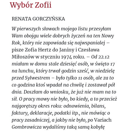
Wybór Zofii
RENATA GORCZYŃSKA
W pierwszych słowach mojego listu przesyłam
Wam obojgu wiele dobrych życzeń na ten Nowy
Rok, który nie zapowiada się najwspanialej
–
pisze Zofia Hertz do Janiny i Czesława
Miłoszów w styczniu 1974 roku. –
Od 22.12
miałam w domu stale dziesięć osób, w święto 17
na lunchu, który trwał godzin sześć, w niedzielę
przed Sylwestrem – było tylko 11 osób, ale za to
co godzina ktoś wpadał na chwilę i zostawał pół
dnia. Doszłam do wniosku, że już nie mam na to
sił. O pracy mowy nie było, bo kiedy, a to przecież
najgorętszy okres roku: odnowienia, bilans,
faktury, deklaracje, podatki itp., nie mówiąc o
pracy zasadniczej, a jakby nie było, po
Variach
Gombrowicza wydaliśmy taką samą kobyłę