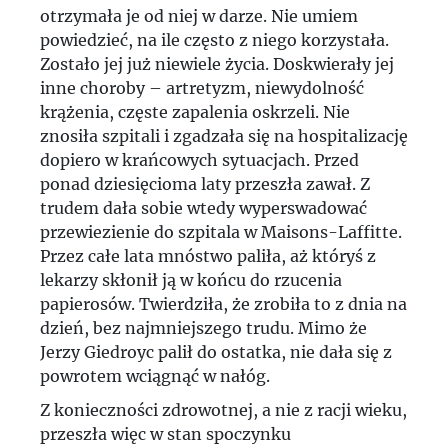
otrzymała je od niej w darze. Nie umiem
powiedzieć, na ile często z niego korzystała.
Zostało jej już niewiele życia. Doskwierały jej
inne choroby – artretyzm, niewydolność
krążenia, częste zapalenia oskrzeli. Nie
znosiła szpitali i zgadzała się na hospitalizację
dopiero w krańcowych sytuacjach. Przed
ponad dziesięcioma laty przeszła zawał. Z
trudem dała sobie wtedy wyperswadować
przewiezienie do szpitala w Maisons-Laffitte.
Przez całe lata mnóstwo paliła, aż któryś z
lekarzy skłonił ją w końcu do rzucenia
papierosów. Twierdziła, że zrobiła to z dnia na
dzień, bez najmniejszego trudu. Mimo że
Jerzy Giedroyc palił do ostatka, nie dała się z
powrotem wciągnąć w nałóg.
Z konieczności zdrowotnej, a nie z racji wieku,
przeszła więc w stan spoczynku