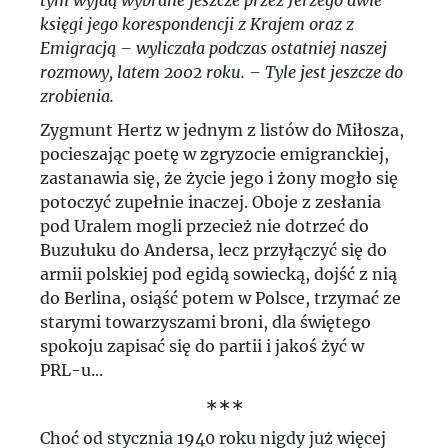
tym wyjdą wybrane jeszcze przez Jerzego dwie
księgi jego korespondencji z Krajem oraz z
Emigracją – wyliczała podczas ostatniej naszej
rozmowy, latem 2002 roku. – Tyle jest jeszcze do
zrobienia.
Zygmunt Hertz w jednym z listów do Miłosza,
pocieszając poetę w zgryzocie emigranckiej,
zastanawia się, że życie jego i żony mogło się
potoczyć zupełnie inaczej. Oboje z zesłania
pod Uralem mogli przecież nie dotrzeć do
Buzułuku do Andersa, lecz przyłączyć się do
armii polskiej pod egidą sowiecką, dojść z nią
do Berlina, osiąść potem w Polsce, trzymać ze
starymi towarzyszami broni, dla świętego
spokoju zapisać się do partii i jakoś żyć w
PRL-u...
∗∗∗
Choć od stycznia 1940 roku nigdy już więcej