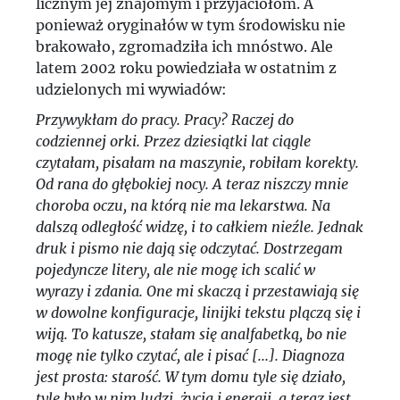
licznym jej znajomym i przyjaciołom. A
ponieważ oryginałów w tym środowisku nie
brakowało, zgromadziła ich mnóstwo. Ale
latem 2002 roku powiedziała w ostatnim z
udzielonych mi wywiadów:
Przywykłam do pracy. Pracy? Raczej do
codziennej orki. Przez dziesiątki lat ciągle
czytałam, pisałam na maszynie, robiłam korekty.
Od rana do głębokiej nocy. A teraz niszczy mnie
choroba oczu, na którą nie ma lekarstwa. Na
dalszą odległość widzę, i to całkiem nieźle. Jednak
druk i pismo nie dają się odczytać. Dostrzegam
pojedyncze litery, ale nie mogę ich scalić w
wyrazy i zdania. One mi skaczą i przestawiają się
w dowolne konfiguracje, linijki tekstu plączą się i
wiją. To katusze, stałam się analfabetką, bo nie
mogę nie tylko czytać, ale i pisać [...]. Diagnoza
jest prosta: starość. W tym domu tyle się działo,
tyle było w nim ludzi, życia i energii, a teraz jest