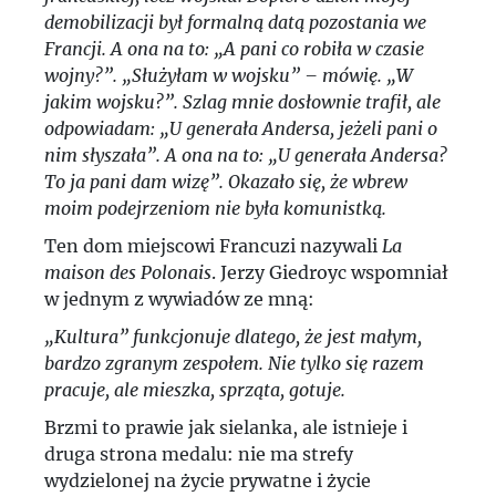
demobilizacji był formalną datą pozostania we
Francji. A ona na to: „A pani co robiła w czasie
wojny?”. „Służyłam w wojsku” – mówię. „W
jakim wojsku?”. Szlag mnie dosłownie trafił, ale
odpowiadam: „U generała Andersa, jeżeli pani o
nim słyszała”. A ona na to: „U generała Andersa?
To ja pani dam wizę”. Okazało się, że wbrew
moim podejrzeniom nie była komunistką.
Ten dom miejscowi Francuzi nazywali
La
maison des Polonais
. Jerzy Giedroyc wspomniał
w jednym z wywiadów ze mną:
„Kultura” funkcjonuje dlatego, że jest małym,
bardzo zgranym zespołem. Nie tylko się razem
pracuje, ale mieszka, sprząta, gotuje.
Brzmi to prawie jak sielanka, ale istnieje i
druga strona medalu: nie ma strefy
wydzielonej na życie prywatne i życie