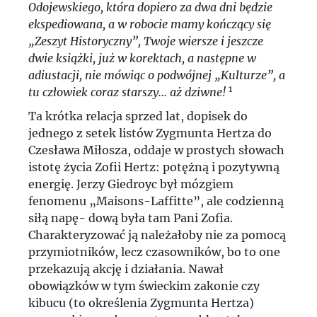
Odojewskiego, która dopiero za dwa dni będzie
ekspediowana, a w robocie mamy kończący się
„Zeszyt Historyczny”, Twoje wiersze i jeszcze
dwie książki, już w korektach, a następne w
adiustacji, nie mówiąc o podwójnej „Kulturze”, a
1
tu człowiek coraz starszy... aż dziwne!
Ta krótka relacja sprzed lat, dopisek do
jednego z setek listów Zygmunta Hertza do
Czesława Miłosza, oddaje w prostych słowach
istotę życia Zofii Hertz: potężną i pozytywną
energię. Jerzy Giedroyc był mózgiem
fenomenu „Maisons-Laffitte”, ale codzienną
siłą napę- dową była tam Pani Zofia.
Charakteryzować ją należałoby nie za pomocą
przymiotników, lecz czasowników, bo to one
przekazują akcję i działania. Nawał
obowiązków w tym świeckim zakonie czy
kibucu (to określenia Zygmunta Hertza)