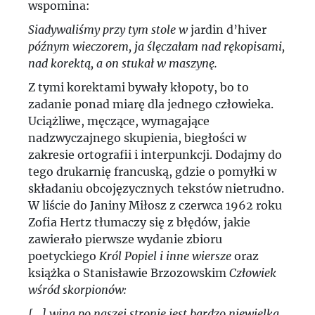
wspomina:
Siadywaliśmy przy tym stole w
jardin d’hiver
późnym wieczorem, ja ślęczałam nad rękopisami,
nad korektą, a on stukał w maszynę.
Z tymi korektami bywały kłopoty, bo to
zadanie ponad miarę dla jednego człowieka.
Uciążliwe, męczące, wymagające
nadzwyczajnego skupienia, biegłości w
zakresie ortografii i interpunkcji. Dodajmy do
tego drukarnię francuską, gdzie o pomyłki w
składaniu obcojęzycznych tekstów nietrudno.
W liście do Janiny Miłosz z czerwca 1962 roku
Zofia Hertz tłumaczy się z błędów, jakie
zawierało pierwsze wydanie zbioru
poetyckiego
Król Popiel i inne wiersze
oraz
książka o Stanisławie Brzozowskim
Człowiek
wśród skorpionów:
[...] wina po naszej stronie jest bardzo niewielka.