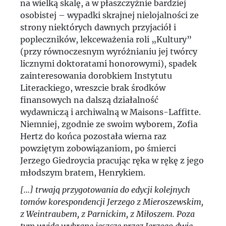
na wielką skalę, a w płaszczyźnie bardziej
osobistej – wypadki skrajnej nielojalności ze
strony niektórych dawnych przyjaciół i
popleczników, lekceważenia roli „Kultury”
(przy równoczesnym wyróżnianiu jej twórcy
licznymi doktoratami honorowymi), spadek
zainteresowania dorobkiem Instytutu
Literackiego, wreszcie brak środków
finansowych na dalszą działalność
wydawniczą i archiwalną w Maisons-Laffitte.
Niemniej, zgodnie ze swoim wyborem, Zofia
Hertz do końca pozostała wierna raz
powziętym zobowiązaniom, po śmierci
Jerzego Giedroycia pracując ręka w rękę z jego
młodszym bratem, Henrykiem.
[...] trwają przygotowania do edycji kolejnych
tomów korespondencji Jerzego z Mieroszewskim,
z Weintraubem, z Parnickim, z Miłoszem. Poza