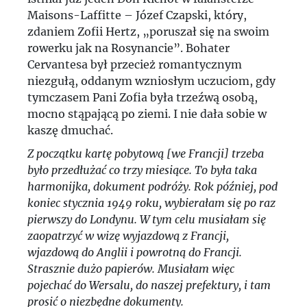
Maisons-Laffitte – Józef Czapski, który,
zdaniem Zofii Hertz, „poruszał się na swoim
rowerku jak na Rosynancie”. Bohater
Cervantesa był przecież romantycznym
niezgułą, oddanym wzniosłym uczuciom, gdy
tymczasem Pani Zofia była trzeźwą osobą,
mocno stąpającą po ziemi. I nie dała sobie w
kaszę dmuchać.
Z początku kartę pobytową [we Francji] trzeba
było przedłużać co trzy miesiące. To była taka
harmonijka, dokument podróży. Rok później, pod
koniec stycznia 1949 roku, wybierałam się po raz
pierwszy do Londynu. W tym celu musiałam się
zaopatrzyć w wizę wyjazdową z Francji,
wjazdową do Anglii i powrotną do Francji.
Strasznie dużo papierów. Musiałam więc
pojechać do Wersalu, do naszej prefektury, i tam
prosić o niezbędne dokumenty.