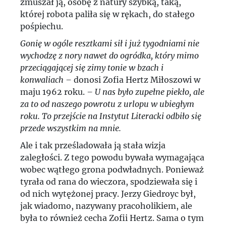
zmuszał ją, osobę z natury szybką, taką,
której robota paliła się w rękach, do stałego
pośpiechu.
Gonię w ogóle resztkami sił i już tygodniami nie
wychodzę z nory nawet do ogródka, który mimo
przeciągającej się zimy tonie w bzach i
konwaliach –
donosi Zofia Hertz Miłoszowi w
maju 1962 roku.
– U nas było zupełne piekło, ale
za to od naszego powrotu z urlopu w ubiegłym
roku. To przejście na Instytut Literacki odbiło się
przede wszystkim na mnie.
Ale i tak prześladowała ją stała wizja
zaległości. Z tego powodu bywała wymagająca
wobec wątłego grona podwładnych. Ponieważ
tyrała od rana do wieczora, spodziewała się i
od nich wytężonej pracy. Jerzy Giedroyc był,
jak wiadomo, nazywany pracoholikiem, ale
była to również cecha Zofii Hertz. Sama o tym