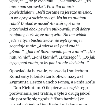
wpisy?”. „Już je zrobiłam”. „Niemożliwe”. „To
niech pan sprawdzi”. Po kilku dniach
powiedziałam: „Jeśli zostanę tu jeszcze miesiąc,
to wszyscy stracicie pracę”. No bo co miałam
robić? Dłubać w nosie? Ale któregoś dnia
przechodzi obok pewien pułkownik, mój dobry
znajomy, i też się ze mną wita. Na ten widok
jeden z tych buchalterów nie wytrzymuje i
zagaduje mnie: „Andersa też pani zna?”.
„Znam”. „Jak to? Rozmawiała pani z nim?”. „No
naturalnie”. „Pani kłamie”. „Dlaczego?”. „Bo jak
by go pani znała, to by pani tu nie siedziała...”
Opowiadała barwnie, ze swadą i śmiechem.
Konstanty Jeleński żartobliwie nazywał
Zygmunta Hertza Sancho Pansą, a Panią Zofię
– Don Kichotem. O ile pierwsza część tego
porównania jest trafna, o tyle z drugą jakoś
nie potrafię się zgodzić. Tym bardziej że
istniał już jeden Don Kichot w falansterze