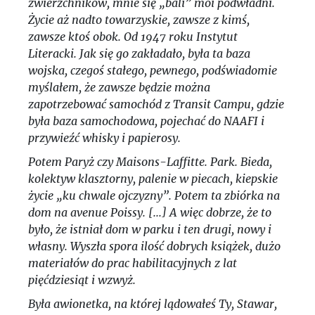
zwierzchników, mnie się „bali” moi podwładni.
Życie aż nadto towarzyskie, zawsze z kimś,
zawsze ktoś obok. Od 1947 roku Instytut
Literacki. Jak się go zakładało, była ta baza
wojska, czegoś stałego, pewnego, podświadomie
myślałem, że zawsze będzie można
zapotrzebować samochód z Transit Campu, gdzie
była baza samochodowa, pojechać do NAAFI i
przywieźć whisky i papierosy.
Potem Paryż czy Maisons-Laffitte. Park. Bieda,
kolektyw klasztorny, palenie w piecach, kiepskie
życie „ku chwale ojczyzny”. Potem ta zbiórka na
dom na avenue Poissy. [...] A więc dobrze, że to
było, że istniał dom w parku i ten drugi, nowy i
własny. Wyszła spora ilość dobrych książek, dużo
materiałów do prac habilitacyjnych z lat
pięćdziesiąt i wzwyż.
Była awionetka, na której lądowałeś Ty, Stawar,