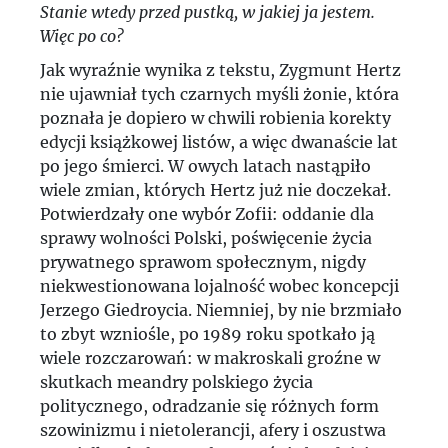
Stanie wtedy przed pustką, w jakiej ja jestem.
Więc po co?
Jak wyraźnie wynika z tekstu, Zygmunt Hertz
nie ujawniał tych czarnych myśli żonie, która
poznała je dopiero w chwili robienia korekty
edycji książkowej listów, a więc dwanaście lat
po jego śmierci. W owych latach nastąpiło
wiele zmian, których Hertz już nie doczekał.
Potwierdzały one wybór Zofii: oddanie dla
sprawy wolności Polski, poświęcenie życia
prywatnego sprawom społecznym, nigdy
niekwestionowana lojalność wobec koncepcji
Jerzego Giedroycia. Niemniej, by nie brzmiało
to zbyt wzniośle, po 1989 roku spotkało ją
wiele rozczarowań: w makroskali groźne w
skutkach meandry polskiego życia
politycznego, odradzanie się różnych form
szowinizmu i nietolerancji, afery i oszustwa