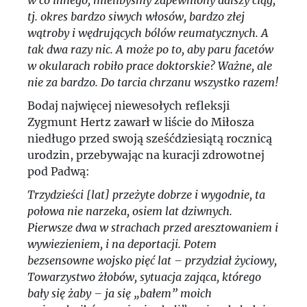
w co innego, mielibyśmy zapewniony dalszy ciąg,
tj. okres bardzo siwych włosów, bardzo złej
wątroby i wędrujących bólów reumatycznych. A
tak dwa razy nic. A może po to, aby paru facetów
w okularach robiło prace doktorskie? Ważne, ale
nie za bardzo. Do tarcia chrzanu wszystko razem!
Bodaj najwięcej niewesołych refleksji
Zygmunt Hertz zawarł w liście do Miłosza
niedługo przed swoją sześćdziesiątą rocznicą
urodzin, przebywając na kuracji zdrowotnej
pod Padwą:
Trzydzieści [lat] przeżyte dobrze i wygodnie, ta
połowa nie narzeka, osiem lat dziwnych.
Pierwsze dwa w strachach przed aresztowaniem i
wywiezieniem, i na deportacji. Potem
bezsensowne wojsko pięć lat – przydział życiowy,
Towarzystwo żłobów, sytuacja zająca, którego
bały się żaby – ja się „bałem” moich