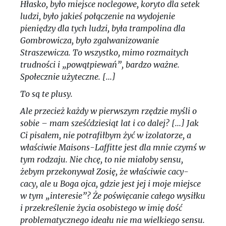
Hłasko, było miejsce noclegowe, koryto dla setek
ludzi, było jakieś połączenie na wydojenie
pieniędzy dla tych ludzi, była trampolina dla
Gombrowicza, było zgalwanizowanie
Straszewicza. To wszystko, mimo rozmaitych
trudności i „powątpiewań”, bardzo ważne.
Społecznie użyteczne. [...]
To są te plusy.
Ale przecież każdy w pierwszym rzędzie myśli o
sobie – mam sześćdziesiąt lat i co dalej? [...] Jak
Ci pisałem, nie potrafiłbym żyć w izolatorze, a
właściwie Maisons-Laffitte jest dla mnie czymś w
tym rodzaju. Nie chcę, to nie miałoby sensu,
żebym przekonywał Zosię, że właściwie cacy-
cacy, ale u Boga ojca, gdzie jest jej i moje miejsce
w tym „interesie”? Że poświęcanie całego wysiłku
i przekreślenie życia osobistego w imię dość
problematycznego ideału nie ma wielkiego sensu.