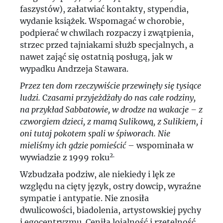
faszystów), załatwiać kontakty, stypendia,
wydanie książek. Wspomagać w chorobie,
podpierać w chwilach rozpaczy i zwątpienia,
strzec przed tajniakami służb specjalnych, a
nawet zająć się ostatnią posługą, jak w
wypadku Andrzeja Stawara.
Przez ten dom rzeczywiście przewinęły się tysiące
ludzi. Czasami przyjeżdżały do nas całe rodziny,
na przykład Sabbatowie, w drodze na wakacje – z
czworgiem dzieci, z mamą Sulikową, z Sulikiem, i
oni tutaj pokotem spali w śpiworach. Nie
mieliśmy ich gdzie pomieścić
– wspominała w
2.
wywiadzie z 1999 roku
Wzbudzała podziw, ale niekiedy i lęk ze
względu na cięty język, ostry dowcip, wyraźne
sympatie i antypatie. Nie znosiła
dwulicowości, biadolenia, artystowskiej pychy
i egocentryzmu. Ceniła lojalność i rzetelność,