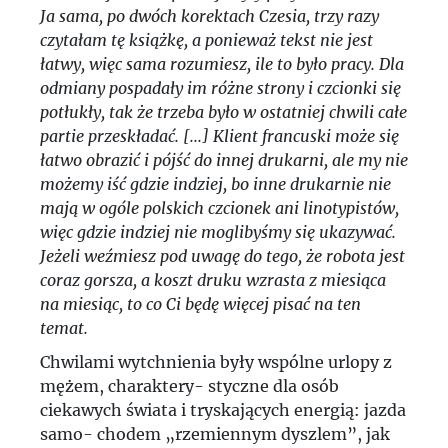
Ja sama, po dwóch korektach Czesia, trzy razy
czytałam tę książkę, a ponieważ tekst nie jest
łatwy, więc sama rozumiesz, ile to było pracy. Dla
odmiany pospadały im różne strony i czcionki się
potłukły, tak że trzeba było w ostatniej chwili całe
partie przeskładać. [...] Klient francuski może się
łatwo obrazić i pójść do innej drukarni, ale my nie
możemy iść gdzie indziej, bo inne drukarnie nie
mają w ogóle polskich czcionek ani linotypistów,
więc gdzie indziej nie moglibyśmy się ukazywać.
Jeżeli weźmiesz pod uwagę do tego, że robota jest
coraz gorsza, a koszt druku wzrasta z miesiąca
na miesiąc, to co Ci będę więcej pisać na ten
temat.
Chwilami wytchnienia były wspólne urlopy z
mężem, charaktery- styczne dla osób
ciekawych świata i tryskających energią: jazda
samo- chodem „rzemiennym dyszlem”, jak