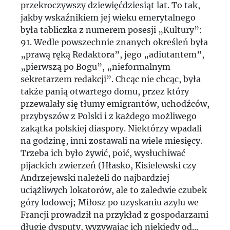
przekroczywszy dziewięćdziesiąt lat. To tak,
jakby wskaźnikiem jej wieku emerytalnego
była tabliczka z numerem posesji „Kultury”:
91. Wedle powszechnie znanych określeń była
„prawą ręką Redaktora”, jego „adiutantem”,
„pierwszą po Bogu”, „nieformalnym
sekretarzem redakcji”. Chcąc nie chcąc, była
także panią otwartego domu, przez który
przewalały się tłumy emigrantów, uchodźców,
przybyszów z Polski i z każdego możliwego
zakątka polskiej diaspory. Niektórzy wpadali
na godzinę, inni zostawali na wiele miesięcy.
Trzeba ich było żywić, poić, wysłuchiwać
pijackich zwierzeń (Hłasko, Kisielewski czy
Andrzejewski należeli do najbardziej
uciążliwych lokatorów, ale to zaledwie czubek
góry lodowej; Miłosz po uzyskaniu azylu we
Francji prowadził na przykład z gospodarzami
długie dysputy, wyzywając ich niekiedy od...