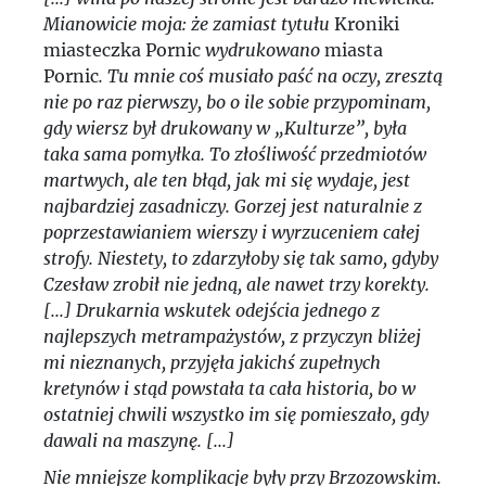
Mianowicie moja: że zamiast tytułu
Kroniki
miasteczka Pornic
wydrukowano
miasta
Pornic
. Tu mnie coś musiało paść na oczy, zresztą
nie po raz pierwszy, bo o ile sobie przypominam,
gdy wiersz był drukowany w „Kulturze”, była
taka sama pomyłka. To złośliwość przedmiotów
martwych, ale ten błąd, jak mi się wydaje, jest
najbardziej zasadniczy. Gorzej jest naturalnie z
poprzestawianiem wierszy i wyrzuceniem całej
strofy. Niestety, to zdarzyłoby się tak samo, gdyby
Czesław zrobił nie jedną, ale nawet trzy korekty.
[...] Drukarnia wskutek odejścia jednego z
najlepszych metrampażystów, z przyczyn bliżej
mi nieznanych, przyjęła jakichś zupełnych
kretynów i stąd powstała ta cała historia, bo w
ostatniej chwili wszystko im się pomieszało, gdy
dawali na maszynę. [...]
Nie mniejsze komplikacje były przy Brzozowskim.