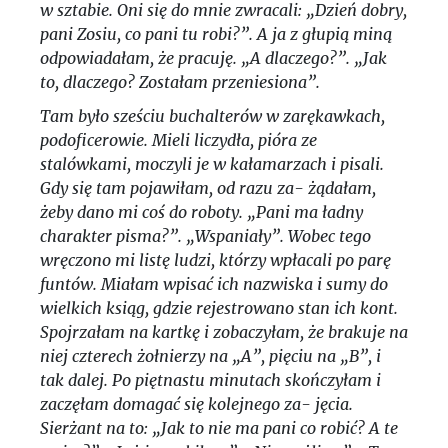
w sztabie. Oni się do mnie zwracali: „Dzień dobry,
pani Zosiu, co pani tu robi?”. A ja z głupią miną
odpowiadałam, że pracuję. „A dlaczego?”. „Jak
to, dlaczego? Zostałam przeniesiona”.
Tam było sześciu buchalterów w zarękawkach,
podoficerowie. Mieli liczydła, pióra ze
stalówkami, moczyli je w kałamarzach i pisali.
Gdy się tam pojawiłam, od razu za- żądałam,
żeby dano mi coś do roboty. „Pani ma ładny
charakter pisma?”. „Wspaniały”. Wobec tego
wręczono mi listę ludzi, którzy wpłacali po parę
funtów. Miałam wpisać ich nazwiska i sumy do
wielkich ksiąg, gdzie rejestrowano stan ich kont.
Spojrzałam na kartkę i zobaczyłam, że brakuje na
niej czterech żołnierzy na „A”, pięciu na „B”, i
tak dalej. Po piętnastu minutach skończyłam i
zaczęłam domagać się kolejnego za- jęcia.
Sierżant na to: „Jak to nie ma pani co robić? A te