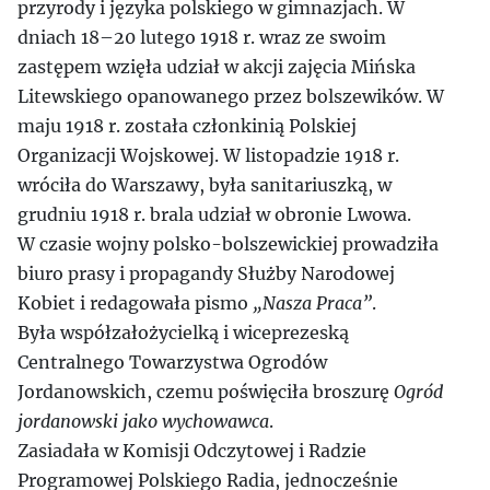
przyrody i języka polskiego w gimnazjach. W
dniach 18–20 lutego 1918 r. wraz ze swoim
zastępem wzięła udział w akcji zajęcia Mińska
Litewskiego opanowanego przez bolszewików. W
maju 1918 r. została członkinią Polskiej
Organizacji Wojskowej. W listopadzie 1918 r.
wróciła do Warszawy, była sanitariuszką, w
grudniu 1918 r. brala udział w obronie Lwowa.
W czasie wojny polsko-bolszewickiej prowadziła
biuro prasy i propagandy Służby Narodowej
Kobiet i redagowała pismo
„Nasza Praca”
.
Była współzałożycielką i wiceprezeską
Centralnego Towarzystwa Ogrodów
Jordanowskich, czemu poświęciła broszurę
Ogród
jordanowski jako wychowawca
.
Zasiadała w Komisji Odczytowej i Radzie
Programowej Polskiego Radia, jednocześnie