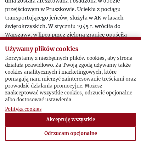
dnia została aresztowana i osadzona w obozie
przejściowym w Pruszkowie. Uciekła z pociągu
transportującego jeńców, slużyła w AK w lasach
świętokrzyskich. W styczniu 1945 r. wróciła do
Warszawy, w lipcu przez zieloną granicę opuściła
Polskę.
Używamy plików cookies
Jesienią 1945 r. Kuszelewska dotarła do Kairu i
Korzystamy z niezbędnych plików cookies, aby strona
rozpoczęła służbę w Kompanii Zapasowej
działała prawidłowo. Za Twoją zgodą używamy także
Pomocniczej Wojskowej Służbie Kobiet. W 1947 r.
cookies analitycznych i marketingowych, które
przybyła do Londynu. Pisała i udzielała
pomagają nam mierzyć zainteresowanie treściami oraz
prywatnych lekcji literatury i historii polski.
prowadzić działania promocyjne. Możesz
zaakceptować wszystkie cookies, odrzucić opcjonalne
Po wojnie była żoną gen. Ludomiła Rayskiego.
albo dostosować ustawienia.
Tom
Kobiety
, o ich roli w Powstaniu Warszawskim,
Polityka cookies
była jedną z pierwszych książek wydanych w
Rzymie przez Instytut Literacki. W
Kulturze
Akceptuję wszystkie
opublikowała kilka recencji.
Odrzucam opcjonalne
Jest pochowana na cmentarzu South Ealing w