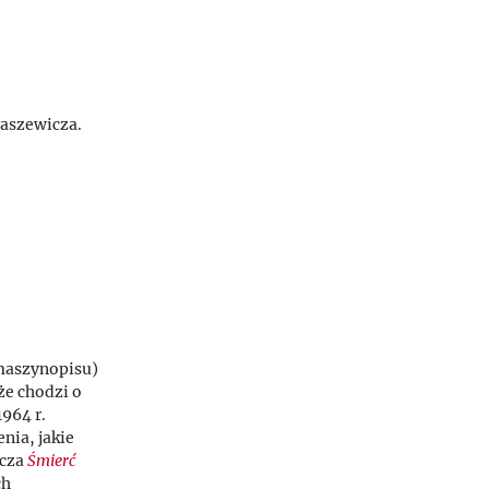
raszewicza.
 maszynopisu)
że chodzi o
1964 r.
nia, jakie
icza
Śmierć
ch