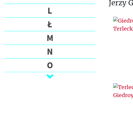
Jerzy 
L
Ł
M
N
O
P
Q
R
S