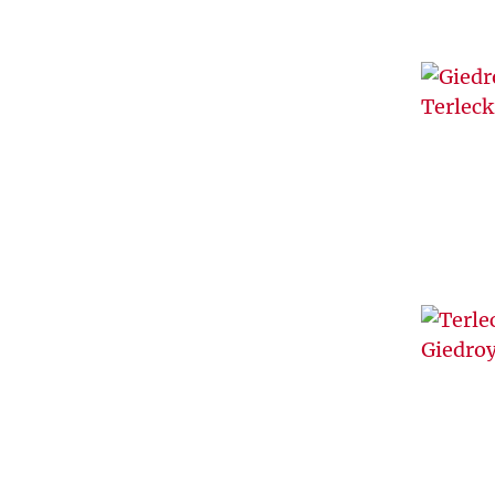
Ś
T
U
V
W
Z
Ż