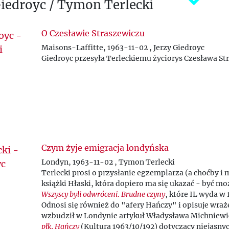
Ż
Giedroyc / Tymon Terlecki
O Czesławie Straszewiczu
Maisons-Laffitte, 1963-11-02 , Jerzy Giedroyc
Giedroyc przesyła Terleckiemu życiorys Czesława St
Czym żyje emigracja londyńska
Londyn, 1963-11-02 , Tymon Terlecki
Terlecki prosi o przysłanie egzemplarza (a choćby i
książki Hłaski, która dopiero ma się ukazać - być mo
Wszyscy byli odwróceni
.
Brudne czyny
, które IL wyda w 
Odnosi się również do "afery Hańczy" i opisuje wraże
wzbudził w Londynie artykuł Władysława Michniew
płk. Hańczy
(Kultura 1963/10/192) dotyczący niejasny