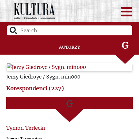
D
A
F
B
G
Autorzy
C
H
D
Jerzy Giedroyc / Sygn. min000
I
F
Korespondenci (227)
J
G
K
H
L
I