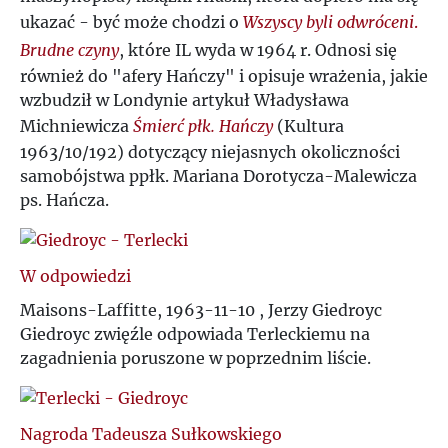
Ś
ukazać - być może chodzi o
Wszyscy byli odwróceni
.
R
Brudne czyny
, które IL wyda w 1964 r. Odnosi się
T
również do "afery Hańczy" i opisuje wrażenia, jakie
S
wzbudził w Londynie artykuł Władysława
U
Michniewicza
Śmierć płk. Hańczy
(Kultura
Ś
1963/10/192) dotyczący niejasnych okoliczności
samobójstwa ppłk. Mariana Dorotycza-Malewicza
V
T
ps. Hańcza.
W
U
W odpowiedzi
Z
V
Maisons-Laffitte, 1963-11-10 , Jerzy Giedroyc
Giedroyc zwięźle odpowiada Terleckiemu na
Ż
zagadnienia poruszone w poprzednim liście.
W
Z
Nagroda Tadeusza Sułkowskiego