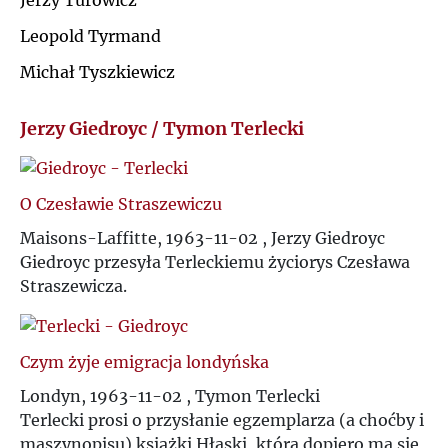
Jerzy Turowicz
Ł
Leopold Tyrmand
J
Michał Tyszkiewicz
M
K
Jerzy Giedroyc / Tymon Terlecki
N
L
O
O Czesławie Straszewiczu
Ł
Maisons-Laffitte, 1963-11-02 , Jerzy Giedroyc
P
Giedroyc przesyła Terleckiemu życiorys Czesława
M
Straszewicza.
Q
N
R
Czym żyje emigracja londyńska
O
Londyn, 1963-11-02 , Tymon Terlecki
S
Terlecki prosi o przysłanie egzemplarza (a choćby i
P
maszynopisu) książki Hłaski, która dopiero ma się