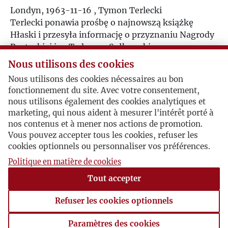
Londyn, 1963-11-16 , Tymon Terlecki
Ż
Terlecki ponawia prośbę o najnowszą książkę
Hłaski i przesyła informację o przyznaniu Nagrody
Poetyckiej im. Tadeusza Sułkowskiego -
komunikat
na ten temat ukazał się w Kulturze
Nous utilisons des cookies
1964/1-2/195-196.
Nous utilisons des cookies nécessaires au bon
fonctionnement du site. Avec votre consentement,
nous utilisons également des cookies analytiques et
Recenzent
marketing, qui nous aident à mesurer l'intérêt porté à
nos contenus et à mener nos actions de promotion.
Londyn, 1963-11-27 , Tymon Terlecki
Vous pouvez accepter tous les cookies, refuser les
Terlecki przesyła tekst na temat książki
cookies optionnels ou personnaliser vos préférences.
Aleksandra Rogalskiego - prawie na pewno chodzi
Politique en matière de cookies
tu o recenzję zatytułowaną
Polska monografia
Tout accepter
Tomasza Manna
, który ukazał się w Kulturze
1964/1-2/195-196. Oprócz tego po raz trzeci prosi
Refuser les cookies optionnels
o najnowszą książkę Hłaski jeszcze przed jej
premierą.
Paramètres des cookies