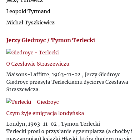
Jerzy Turowicz
Ł
Leopold Tyrmand
J
Michał Tyszkiewicz
M
K
Jerzy Giedroyc / Tymon Terlecki
N
L
O
O Czesławie Straszewiczu
Ł
Maisons-Laffitte, 1963-11-02 , Jerzy Giedroyc
P
Giedroyc przesyła Terleckiemu życiorys Czesława
M
Straszewicza.
Q
N
R
Czym żyje emigracja londyńska
O
Londyn, 1963-11-02 , Tymon Terlecki
S
Terlecki prosi o przysłanie egzemplarza (a choćby i
P
maszynopisu) książki Hłaski, która dopiero ma się