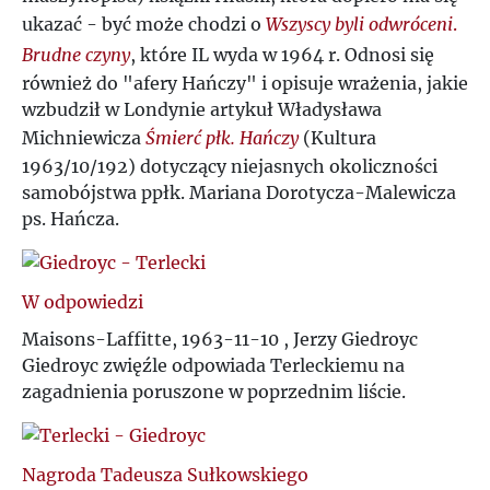
Ś
ukazać - być może chodzi o
Wszyscy byli odwróceni
.
R
Brudne czyny
, które IL wyda w 1964 r. Odnosi się
T
również do "afery Hańczy" i opisuje wrażenia, jakie
S
wzbudził w Londynie artykuł Władysława
U
Michniewicza
Śmierć płk. Hańczy
(Kultura
Ś
1963/10/192) dotyczący niejasnych okoliczności
samobójstwa ppłk. Mariana Dorotycza-Malewicza
V
T
ps. Hańcza.
W
U
W odpowiedzi
Z
V
Maisons-Laffitte, 1963-11-10 , Jerzy Giedroyc
Giedroyc zwięźle odpowiada Terleckiemu na
Ż
zagadnienia poruszone w poprzednim liście.
W
Z
Nagroda Tadeusza Sułkowskiego