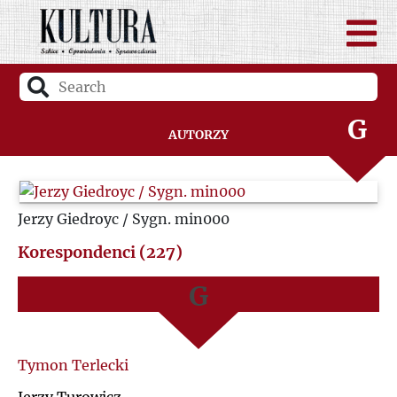
D
A
F
B
G
Autorzy
C
H
D
Jerzy Giedroyc / Sygn. min000
I
F
Korespondenci (227)
J
G
K
H
L
I