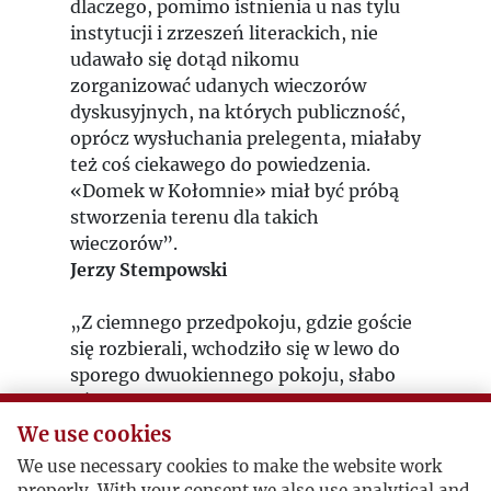
dlaczego, pomimo istnienia u nas tylu
instytucji i zrzeszeń literackich, nie
udawało się dotąd nikomu
zorganizować udanych wieczorów
dyskusyjnych, na których publiczność,
oprócz wysłuchania prelegenta, miałaby
też coś ciekawego do powiedzenia.
«Domek w Kołomnie» miał być próbą
stworzenia terenu dla takich
wieczorów”.
Jerzy Stempowski
„Z ciemnego przedpokoju, gdzie goście
się rozbierali, wchodziło się w lewo do
sporego dwuokiennego pokoju, słabo
oświetlonego jedynie lampą u sufitu i
ascetycznie umeblowanego długim
We use cookies
stołem i kilkunastoma krzesłami”.
We use necessary cookies to make the website work
Halina Micińska-Kenarowa
properly. With your consent we also use analytical and