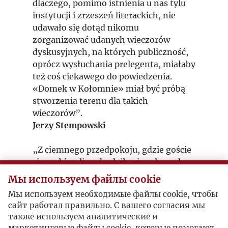
dlaczego, pomimo istnienia u nas tylu
instytucji i zrzeszeń literackich, nie
udawało się dotąd nikomu
zorganizować udanych wieczorów
dyskusyjnych, na których publiczność,
oprócz wysłuchania prelegenta, miałaby
też coś ciekawego do powiedzenia.
«Domek w Kołomnie» miał być próbą
stworzenia terenu dla takich
wieczorów”.
Jerzy Stempowski
„Z ciemnego przedpokoju, gdzie goście
się rozbierali, wchodziło się w lewo do
sporego dwuokiennego pokoju, słabo
Мы используем файлы cookie
oświetlonego jedynie lampą u sufitu i
Мы используем необходимые файлы cookie, чтобы
ascetycznie umeblowanego długim
сайт работал правильно. С вашего согласия мы
stołem i kilkunastoma krzesłami”.
также используем аналитические и
Halina Micińska-Kenarowa
маркетинговые файлы cookie, которые помогают