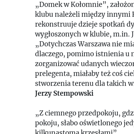
„Domek w Kołomnie”, założony
klubu należeli między innymi R
rekonstruuje dzieje spotkań d
wygłoszonych w klubie, m.in. 
„Dotychczas Warszawa nie miał
dlaczego, pomimo istnienia u n
zorganizować udanych wieczor
prelegenta, miałaby też coś 
stworzenia terenu dla takich 
Jerzy Stempowski
„Z ciemnego przedpokoju, gdzi
pokoju, słabo oświetlonego je
kilkunastoma krzesłami”.