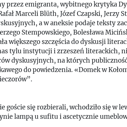
 przez emigranta, wybitnego krytyka Dy
afał Marceli Blüth, Józef Czapski, Jerzy 
yskusyjnych, a w aneksie podaje teksty 
Jerzego Stempowskiego, Bolesława Micińs
a większego szczęścia do dyskusji litera
as tylu instytucji i zrzeszeń literackich,
ów dyskusyjnych, na których publiczność
ciekawego do powiedzenia. «Domek w Koło
wieczorów”.
e goście się rozbierali, wchodziło się w 
dynie lampą u sufitu i ascetycznie umeblo