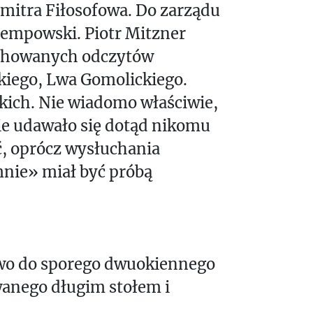
mitra Fiłosofowa. Do zarządu
Stempowski. Piotr Mitzner
zachowanych odczytów
kiego, Lwa Gomolickiego.
ckich. Nie wiadomo właściwie,
 nie udawało się dotąd nikomu
, oprócz wysłuchania
mnie» miał być próbą
lewo do sporego dwuokiennego
wanego długim stołem i