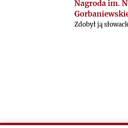
R
Nagroda im. Na
A
Gorbaniewskie
P
Zdobył ją słowack
H
Y
Rankov za powieś
pierwszego wrześ
P
R
indziej)".
I
N
C
I
P
A
L
T
E