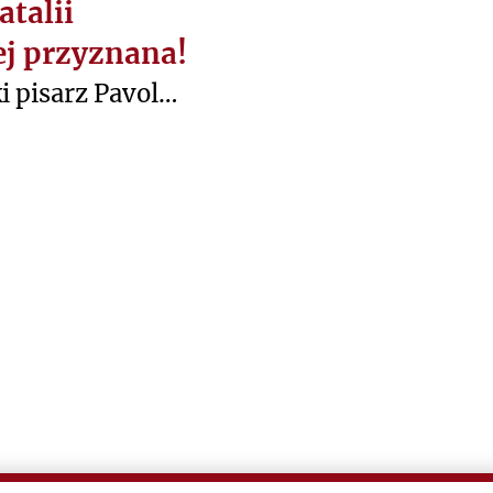
talii
j przyznana!
i pisarz Pavol
ć "Zdarzyło sie
nia (albo kiedy