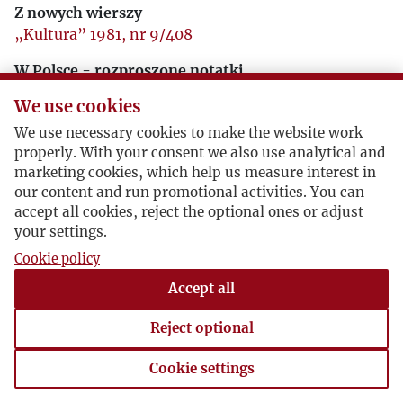
Z nowych wierszy
„Kultura” 1981, nr 9/408
W Polsce - rozproszone notatki
„Kultura” 1989, nr 1/496-2/497
We use cookies
Pożegnanie „Kontynentu” Maksimowa (Rozmowa
We use necessary cookies to make the website work
z Władimirem Maksimowem)
properly. With your consent we also use analytical and
„Kultura” 1992, nr 11/542
marketing cookies, which help us measure interest in
our content and run promotional activities. You can
Dwa wiersze na zgon Jerzego Giedroycia
accept all cookies, reject the optional ones or adjust
„Kultura” 2000, nr 10/637
your settings.
Cookie policy
Accept all
Reject optional
Cookie settings
Cookie settings