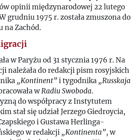
ów opinii międzynarodowej 22 lutego
 W grudniu 1975 r. została zmuszona do
u na Zachód.
igracji
ła w Paryżu od 31 stycznia 1976 r. Na
ji należała do redakcji pism rosyjskich
lnika
„Kontinent”
i tygodnika
„Russkaja
 pracowała w
Radiu Swoboda
.
zyzną do współpracy z Instytutem
kim stał się udział Jerzego Giedroycia,
Czapskiego i Gustawa Herlinga-
skiego w redakcji
„Kontinenta”
, w