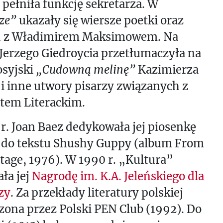
pełniła funkcję sekretarza. W
ze”
ukazały się wiersze poetki oraz
 z Władimirem Maksimowem. Na
Jerzego Giedroycia przetłumaczyła na
osyjski
„Cudowną melinę”
Kazimierza
 i inne utwory pisarzy związanych z
tem Literackim.
r. Joan Baez dedykowała jej piosenkę
do tekstu Shushy Guppy (album From
tage, 1976). W 1990 r. „Kultura”
ła jej
Nagrodę im. K.A. Jeleńskiego dla
zy
. Za przekłady literatury polskiej
ona przez Polski PEN Club (1992). Do