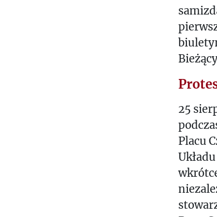
W
samizd
S
pierws
biulet
Bieżąc
Prote
25 sier
podczas
Placu 
Układu
wkrótce
niezale
stowar