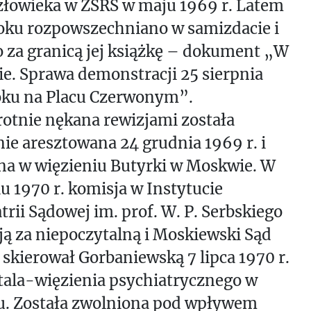
złowieka w ZSRS w maju 1969 r. Latem
oku rozpowszechniano w samizdacie i
 za granicą jej książkę – dokument „W
e. Sprawa demonstracji 25 sierpnia
oku na Placu Czerwonym”.
otnie nękana rewizjami została
e aresztowana 24 grudnia 1969 r. i
na w więzieniu Butyrki w Moskwie. W
u 1970 r. komisja w Instytucie
trii Sądowej im. prof. W. P. Serbskiego
ją za niepoczytalną i Moskiewski Sąd
 skierował Gorbaniewską 7 lipca 1970 r.
tala-więzienia psychiatrycznego w
u. Została zwolniona pod wpływem