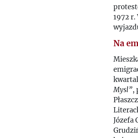
protest
1972 r.
wyjazd
Na em
Mieszka
emigrac
kwarta
Mysl”
,
Płaszc
Literac
Józefa 
Grudziń