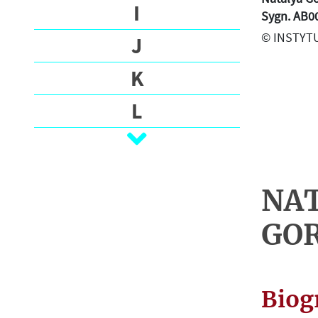
R
I
Sygn. AB0
A
© INSTYTU
J
P
H
K
Y
L
P
R
Ł
I
M
N
C
NAT
N
I
GO
P
O
A
P
L
T
Biog
R
E