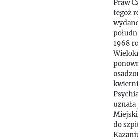
Praw C
tegoż r
wydano
południ
1968 r
Wielokr
ponowni
osadzo
kwietni
Psychia
uznała 
Miejski
do szpi
Kazani