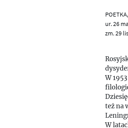
X
S
T
POETKA,
Ś
S
ur. 26 m
zm. 29 l
T
M
U
U
L
T
Rosyjsk
V
I
dysyde
W
M
W 1953 
E
Z
filolo
D
Dziesię
I
Ż
A
też na 
Lening
N
W latac
E