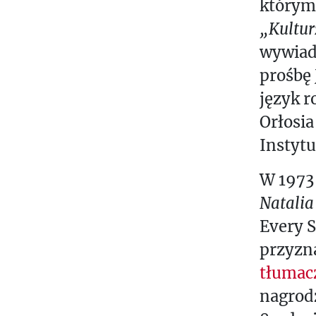
którym 
„Kultur
wywiad
prośbę 
język r
Orłosia
Instytu
W 1973 
Natalia
Every S
przyzna
tłumac
nagrodz