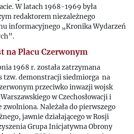
acie. W latach 1968-1969 była
zym redaktorem niezależnego
ynu informacyjnego „Kronika Wydarzeń
ych”.
st na Placu Czerwonym
pnia 1968 r. została zatrzymana
 tzw. demonstracji siedmiorga na
Czerwonym przeciwko inwazji wojsk
 Warszawskiego w Czechosłowacji i
 zwolniona. Należała do pierwszego
żnego, jawnie działającego w Rosji
zyszenia Grupa Inicjatywna Obrony