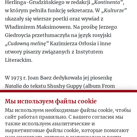
Herlinga-Grudzińskiego w redakcji
„Kontinenta”
,
w którym pełniła funkcję sekretarza. W
„Kulturze”
ukazały się wiersze poetki oraz wywiad z
Władimirem Maksimowem. Na prośbę Jerzego
Giedroycia przetłumaczyła na język rosyjski
„Cudowną melinę”
Kazimierza Orłosia i inne
utwory pisarzy związanych z Instytutem
Literackim.
W 1973 r. Joan Baez dedykowała jej piosenkę
Natalia
do tekstu Shushy Guppy (album From
Every Stage, 1976). W 1990 r. „Kultura” przyznała
Мы используем файлы cookie
jej
Nagrodę im. K.A. Jeleńskiego dla tłumaczy
. Za
Мы используем необходимые файлы cookie, чтобы
przekłady literatury polskiej nagrodzona przez
сайт работал правильно. С вашего согласия мы
Polski PEN Club (1992). Do 8. edycji (2013) była
также используем аналитические и
przewodniczącą jury Nagrody Literackiej Europy
маркетинговые файлы cookie, которые помогают
Środkowej „Angelus”. W 2005 r. została laureatką