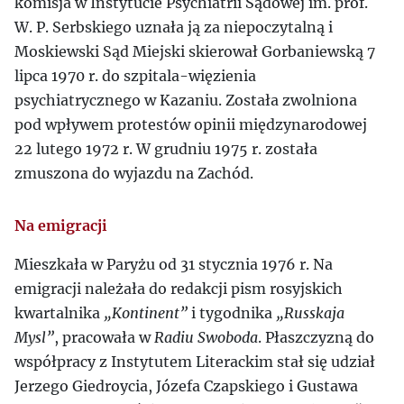
komisja w Instytucie Psychiatrii Sądowej im. prof.
W. P. Serbskiego uznała ją za niepoczytalną i
Moskiewski Sąd Miejski skierował Gorbaniewską 7
lipca 1970 r. do szpitala-więzienia
psychiatrycznego w Kazaniu. Została zwolniona
pod wpływem protestów opinii międzynarodowej
22 lutego 1972 r. W grudniu 1975 r. została
zmuszona do wyjazdu na Zachód.
Na emigracji
Mieszkała w Paryżu od 31 stycznia 1976 r. Na
emigracji należała do redakcji pism rosyjskich
kwartalnika
„Kontinent”
i tygodnika
„Russkaja
Mysl”
, pracowała w
Radiu Swoboda
. Płaszczyzną do
współpracy z Instytutem Literackim stał się udział
Jerzego Giedroycia, Józefa Czapskiego i Gustawa