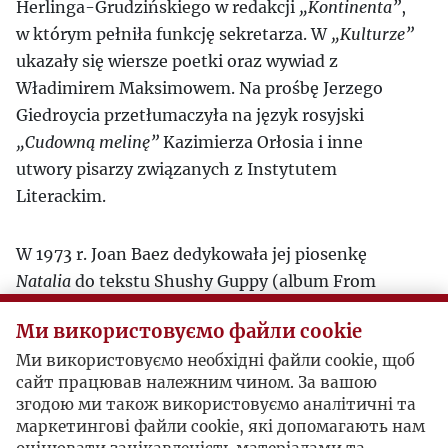
Herlinga-Grudzińskiego w redakcji
„Kontinenta”
,
w którym pełniła funkcję sekretarza. W
„Kulturze”
ukazały się wiersze poetki oraz wywiad z
Władimirem Maksimowem. Na prośbę Jerzego
Giedroycia przetłumaczyła na język rosyjski
„Cudowną melinę”
Kazimierza Orłosia i inne
utwory pisarzy związanych z Instytutem
Literackim.
W 1973 r. Joan Baez dedykowała jej piosenkę
Natalia
do tekstu Shushy Guppy (album From
Every Stage, 1976). W 1990 r. „Kultura” przyznała
Ми використовуємо файли cookie
jej
Nagrodę im. K.A. Jeleńskiego dla tłumaczy
. Za
Ми використовуємо необхідні файли cookie, щоб
przekłady literatury polskiej nagrodzona przez
сайт працював належним чином. За вашою
Polski PEN Club (1992). Do 8. edycji (2013) była
згодою ми також використовуємо аналітичні та
przewodniczącą jury Nagrody Literackiej Europy
маркетингові файли cookie, які допомагають нам
Środkowej „Angelus”. W 2005 r. została laureatką