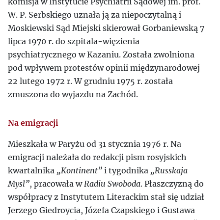
komisja w Instytucie Psychiatrii Sądowej im. prof.
W. P. Serbskiego uznała ją za niepoczytalną i
Moskiewski Sąd Miejski skierował Gorbaniewską 7
lipca 1970 r. do szpitala-więzienia
psychiatrycznego w Kazaniu. Została zwolniona
pod wpływem protestów opinii międzynarodowej
22 lutego 1972 r. W grudniu 1975 r. została
zmuszona do wyjazdu na Zachód.
Na emigracji
Mieszkała w Paryżu od 31 stycznia 1976 r. Na
emigracji należała do redakcji pism rosyjskich
kwartalnika
„Kontinent”
i tygodnika
„Russkaja
Mysl”
, pracowała w
Radiu Swoboda
. Płaszczyzną do
współpracy z Instytutem Literackim stał się udział
Jerzego Giedroycia, Józefa Czapskiego i Gustawa