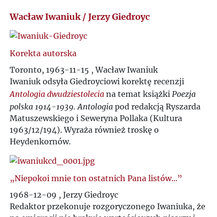
N
Wacław Iwaniuk / Jerzy Giedroyc
O
Korekta autorska
P
Toronto, 1963-11-15 , Wacław Iwaniuk
Iwaniuk odsyła Giedroyciowi korektę recenzji
Q
Antologia dwudziestolecia
na temat książki
Poezja
polska 1914-1939. Antologia
pod redakcją Ryszarda
R
Matuszewskiego i Seweryna Pollaka (Kultura
1963/12/194). Wyraża również troskę o
Heydenkornów.
S
Ś
„Niepokoi mnie ton ostatnich Pana listów...”
1968-12-09 , Jerzy Giedroyc
T
Redaktor przekonuje rozgoryczonego Iwaniuka, że