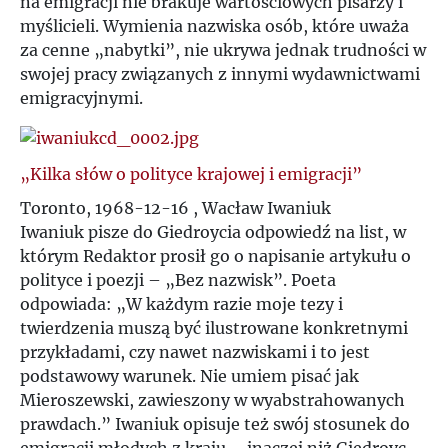
na emigracji nie brakuje wartościowych pisarzy i
U
myślicieli. Wymienia nazwiska osób, które uważa
za cenne „nabytki”, nie ukrywa jednak trudności w
V
swojej pracy związanych z innymi wydawnictwami
emigracyjnymi.
W
„Kilka słów o polityce krajowej i emigracji”
Z
Toronto, 1968-12-16 , Wacław Iwaniuk
Ż
Iwaniuk pisze do Giedroycia odpowiedź na list, w
którym Redaktor prosił go o napisanie artykułu o
polityce i poezji – „Bez nazwisk”. Poeta
odpowiada: „W każdym razie moje tezy i
twierdzenia muszą być ilustrowane konkretnymi
przykładami, czy nawet nazwiskami i to jest
podstawowy warunek. Nie umiem pisać jak
Mieroszewski, zawieszony w wyabstrahowanych
prawdach.” Iwaniuk opisuje też swój stosunek do