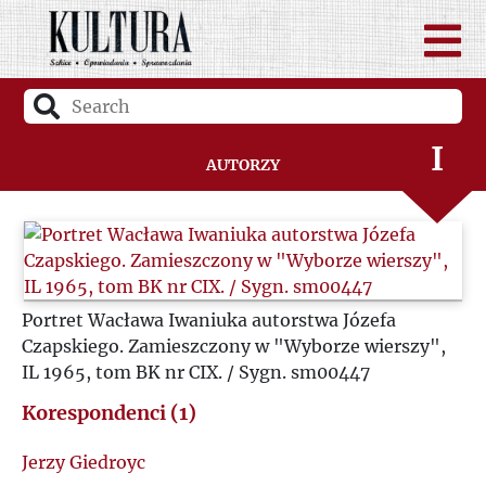
G
H
I
Autorzy
J
K
Portret Wacława Iwaniuka autorstwa Józefa
L
Czapskiego. Zamieszczony w "Wyborze wierszy",
IL 1965, tom BK nr CIX. / Sygn. sm00447
Ł
Korespondenci (1)
M
Jerzy Giedroyc