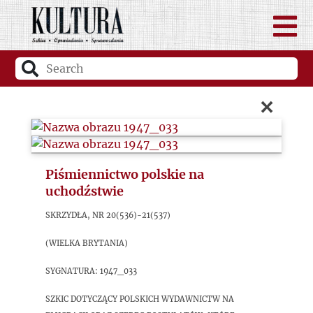
×
Piśmiennictwo polskie na
uchodźstwie
Skrzydła, nr 20(536)-21(537)
(Wielka Brytania)
sygnatura: 1947_033
Szkic dotyczący polskich wydawnictw na