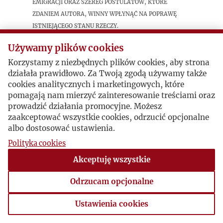
emigracji oraz szereg postulatów, które
zdaniem autora, winny wpłynąć na poprawę
istniejącego stanu rzeczy.
Używamy plików cookies
Postacie powiązane
Korzystamy z niezbędnych plików cookies, aby strona
działała prawidłowo. Za Twoją zgodą używamy także
Autor publikacji:
Jerzy Pietrkiewicz
cookies analitycznych i marketingowych, które
pomagają nam mierzyć zainteresowanie treściami oraz
prowadzić działania promocyjne. Możesz
zaakceptować wszystkie cookies, odrzucić opcjonalne
albo dostosować ustawienia.
Polityka cookies
Akceptuję wszystkie
Odrzucam opcjonalne
Ustawienia cookies
Ustawienia cookies