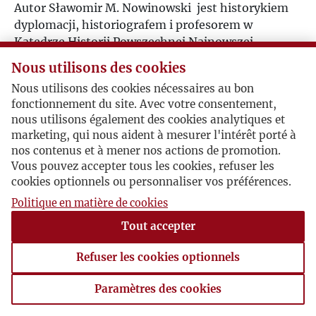
Autor Sławomir M. Nowinowski jest historykiem
dyplomacji, historiografem i profesorem w
Katedrze Historii Powszechnej Najnowszej
Uniwersytetu Łódzkiego. Zajmuje się badaniem
Nous utilisons des cookies
dziejów Europy Środkowo-Wschodniej w XX wieku.
Nous utilisons des cookies nécessaires au bon
Jest edytorem korespondencji Jerzego Giedroycia.
fonctionnement du site. Avec votre consentement,
nous utilisons également des cookies analytiques et
Sławomir M. Nowinowski, Jerzy Giedroyć w 1946 roku.
marketing, qui nous aident à mesurer l'intérêt porté à
Biblioteka Mnemosyne pod redakcją Piotra
nos contenus et à mener nos actions de promotion.
Kłoczowskiego, wyd. wydawnictwo słowo/obraz
Vous pouvez accepter tous les cookies, refuser les
terytoria, Gdańsk 2018.
cookies optionnels ou personnaliser vos préférences.
Instytut Literacki i Fundacja Kultury Paryskiej
Politique en matière de cookies
dziękują Autorowi i Wydawcy za zgodę na
udostępnienie książki.
Tout accepter
Postacie powiązane
Refuser les cookies optionnels
Autor publikacji:
Sławomir M. Nowinowski
Paramètres des cookies
Paramètres des cookies