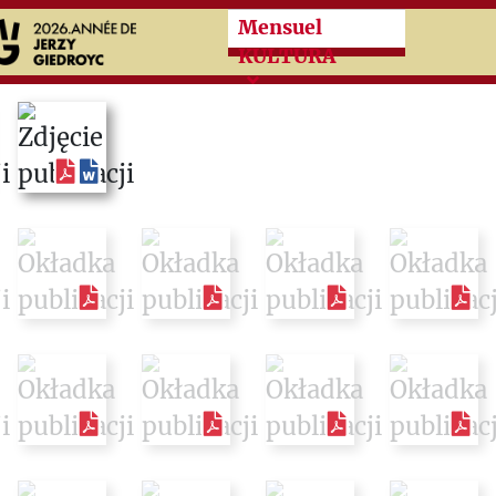
Przeskocz do treści zasad
Mensuel
KULTURA