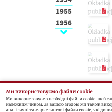
1955
1956
1957
1958
1959
1960
1961
1962
Ми використовуємо файли cookie
Ми використовуємо необхідні файли cookie, щоб с
1963
належним чином. За вашою згодою ми також вико
аналітичні та маркетингові файли cookie, які доп