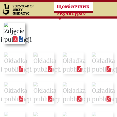
Przeskocz do treści zasad
Щомісячник
«Культура»