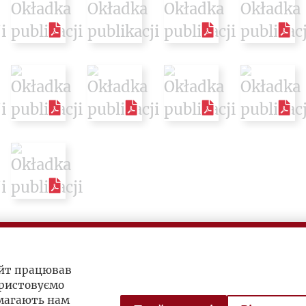
айт працював
ристовуємо
омагають нам