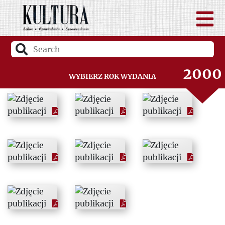
1998
1999
2000
Wybierz rok wydania
2001
2002
2003
2004
2005