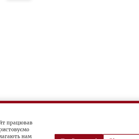
айт працював
ристовуємо
омагають нам