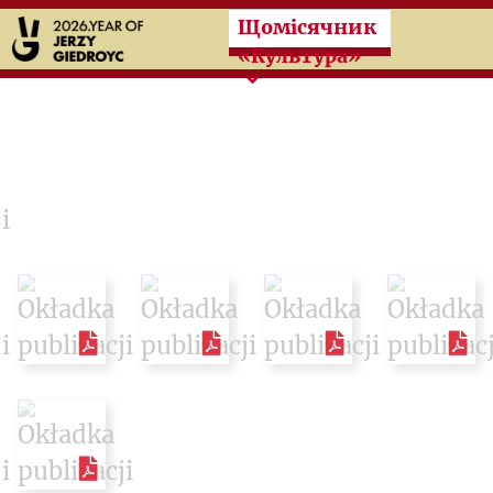
Przeskocz do treści zasad
Щомісячник
«Культура»