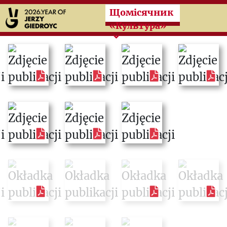
Przeskocz do treści zasad
Щомісячник
«Культура»