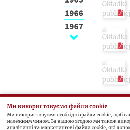
1966
1967
1968
1969
1970
1971
1972
1973
Ми використовуємо файли cookie
Ми використовуємо необхідні файли cookie, щоб с
1974
належним чином. За вашою згодою ми також вико
аналітичні та маркетингові файли cookie, які доп