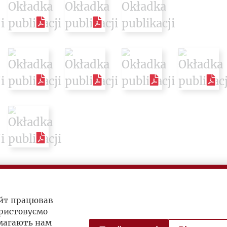
айт працював
ристовуємо
омагають нам