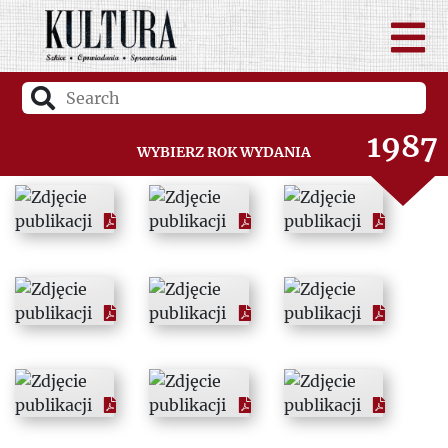
1985
1986
1987
Wybierz rok wydania
1988
1989
1990
1991
1992