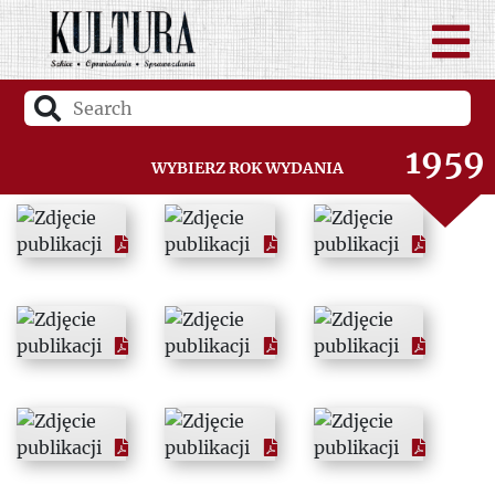
1957
1958
1959
Wybierz rok wydania
1960
1961
1962
1963
1964